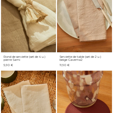
Rond de serviette (set de 4 u.)
Serviette de table (set de 2 u.)
pierre Sami
beige Gavema2
5,90 €
11,90 €