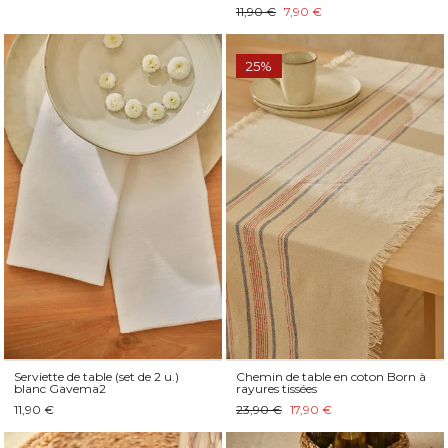
11,90 €
7,90 €
25%
Serviette de table (set de 2 u.)
Chemin de table en coton Born à
blanc Gavema2
rayures tissées
11,90 €
23,90 €
17,90 €