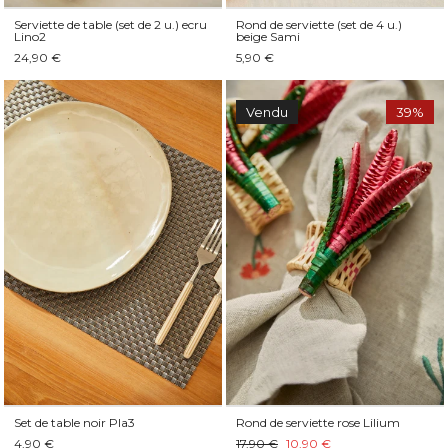
Serviette de table (set de 2 u.) ecru
Rond de serviette (set de 4 u.)
Lino2
beige Sami
24,90 €
5,90 €
Vendu
39%
Set de table noir Pla3
Rond de serviette rose Lilium
4,90 €
17,90 €
10,90 €