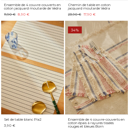
Ensemble de 4 couvre-couverts en
Chemin de table en coton
coton jacquard moutarde de Vedra
jacquard moutarde Vedra
11,90 €
8,90 €
23,90 €
17,90 €
34%
Set de table blanc Pla2
Ensemble de 4 couvre-couverts en
coton épais à rayures tissées
3,90 €
rouges et bleues Born