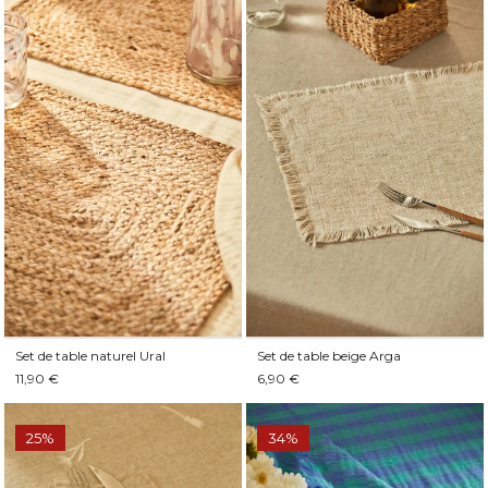
Set de table naturel Ural
Set de table beige Arga
11,90 €
6,90 €
25%
34%