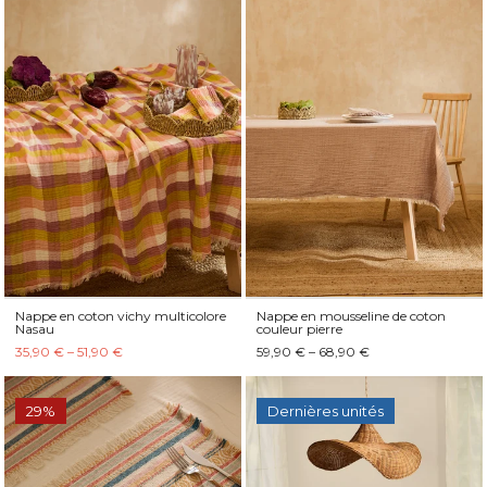
Nappe en coton vichy multicolore
Nappe en mousseline de coton
Nasau
couleur pierre
35,90 € – 51,90 €
59,90 € – 68,90 €
29%
Dernières unités