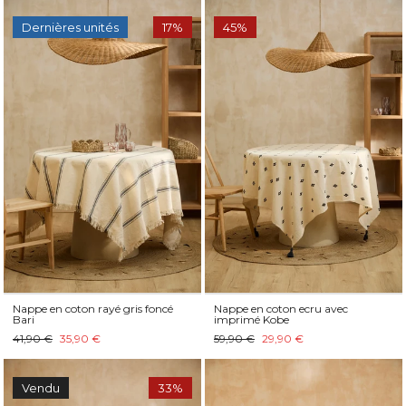
Dernières unités
17%
45%
Nappe en coton rayé gris foncé
Nappe en coton ecru avec
Bari
imprimé Kobe
41,90 €
35,90 €
59,90 €
29,90 €
Vendu
33%