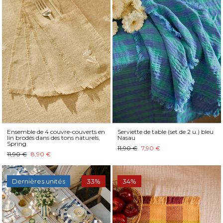
Ensemble de 4 couvre-couverts en
Serviette de table (set de 2 u.) bleu
lin brodés dans des tons naturels,
Nasau
Spring
11,90 €
7,90 €
11,90 €
8,90 €
Dernières unités
33%
34%