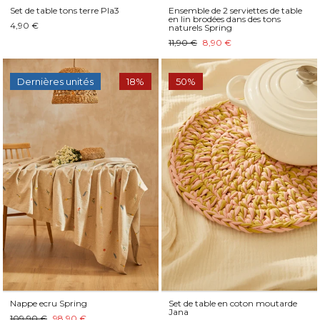
Set de table tons terre Pla3
Ensemble de 2 serviettes de table
en lin brodées dans des tons
4,90 €
naturels Spring
11,90 €
8,90 €
Dernières unités
18%
50%
Nappe ecru Spring
Set de table en coton moutarde
Jana
109,90 €
98,90 €