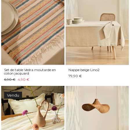
Set de table Vedra moutarde en
Nappe beige Lino2
coton jacquard
79,90 €
6,90 €
4,90 €
Vendu