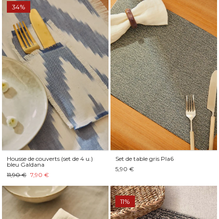
34%
Housse de couverts (set de 4 u.)
Set de table gris Pla6
bleu Galdana
5,90 €
11,90 €
7,90 €
11%