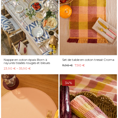
Nappe en coton épais Born à
Set de table en coton tressé Croma
rayures tissées rouges et bleues
11,90 €
7,90 €
23,90 € – 35,90 €
34%