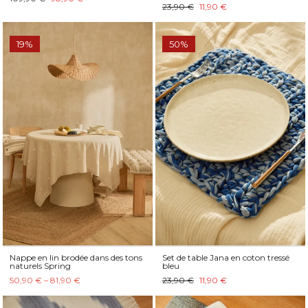
23,90 €
11,90 €
19%
50%
Nappe en lin brodée dans des tons
Set de table Jana en coton tressé
naturels Spring
bleu
50,90 € – 81,90 €
23,90 €
11,90 €