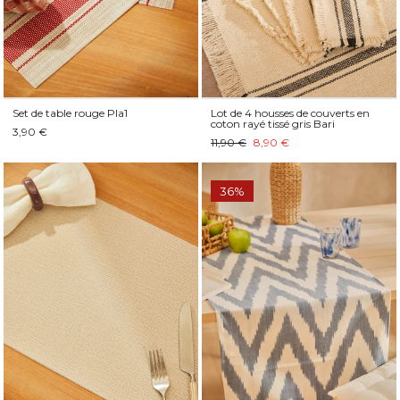
Set de table rouge Pla1
Lot de 4 housses de couverts en
coton rayé tissé gris Bari
3,90 €
11,90 €
8,90 €
36%