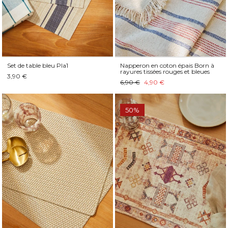
Set de table bleu Pla1
Napperon en coton épais Born à
rayures tissées rouges et bleues
3,90 €
6,90 €
4,90 €
50%