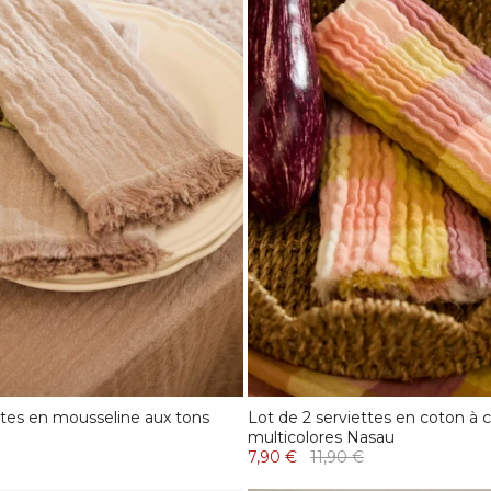
ttes en mousseline aux tons
Lot de 2 serviettes en coton à 
multicolores Nasau
7,90 €
11,90 €