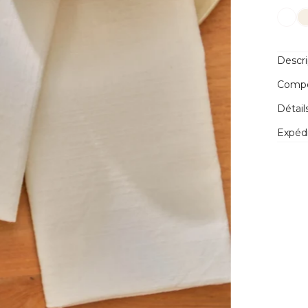
Descri
Compos
Détail
Expédi