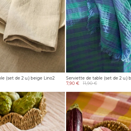
le (set de 2 u.) beige Lino2
Serviette de table (set de 2 u.)
7,90 €
11,90 €