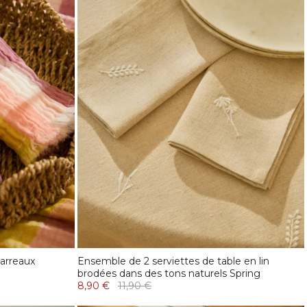
carreaux
Ensemble de 2 serviettes de table en lin
brodées dans des tons naturels Spring
8,90 €
11,90 €