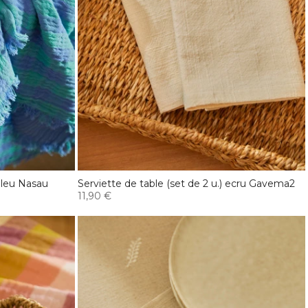
 bleu Nasau
Serviette de table (set de 2 u.) ecru Gavema2
11,90 €