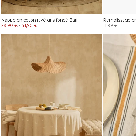
Nappe en coton rayé gris foncé Bari
Remplissage en 
29,90 €
-
41,90 €
11,99 €