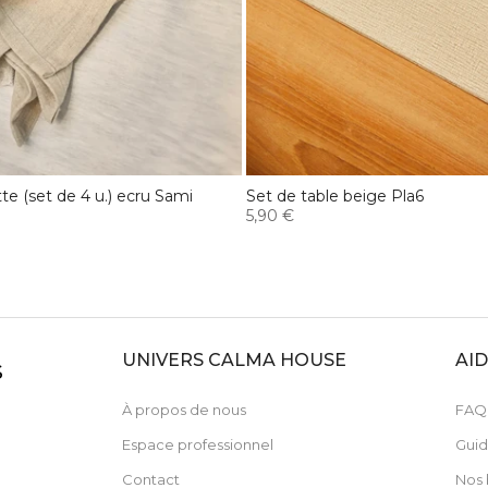
te (set de 4 u.) ecru Sami
Set de table beige Pla6
5,90 €
UNIVERS CALMA HOUSE
AI
S
À propos de nous
FAQ
Espace professionnel
Guid
Contact
Nos 