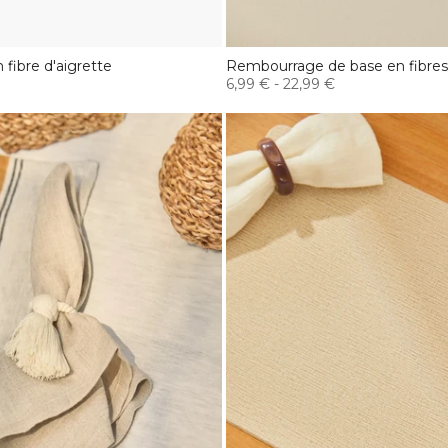
fibre d'aigrette
Rembourrage de base en fibres
6,99 €
-
22,99 €