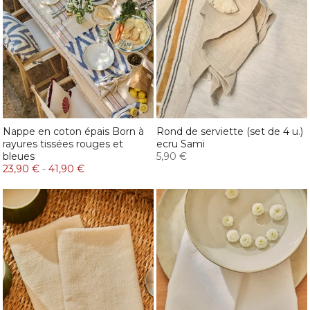
Nappe en coton épais Born à
Rond de serviette (set de 4 u.)
rayures tissées rouges et
ecru Sami
bleues
5,90 €
23,90 €
-
41,90 €