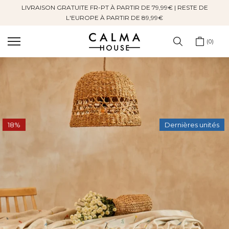
LIVRAISON GRATUITE FR-PT À PARTIR DE 79,99€ | RESTE DE
Sauter
L'EUROPE À PARTIR DE 89,99€
au
contenu
0
18%
Dernières unités