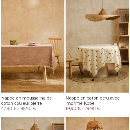
Nappe en mousseline de
Nappe en coton ecru avec
coton couleur pierre
imprimé Kobe
47,90 €
-
85,90 €
19,90 €
-
29,90 €