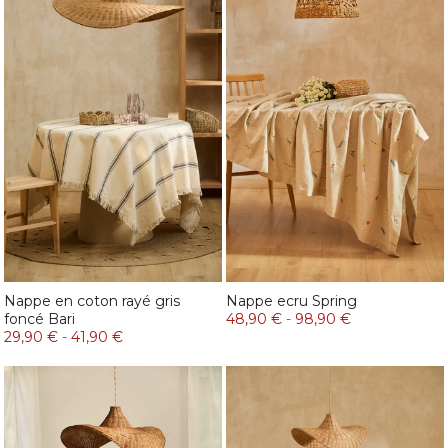
Nappe en coton rayé gris
Nappe ecru Spring
foncé Bari
48,90 €
-
98,90 €
29,90 €
-
41,90 €