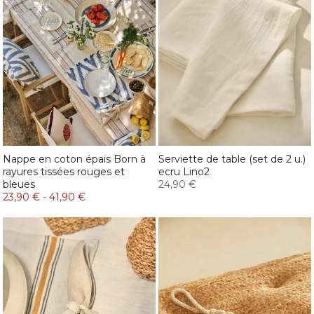
Nappe en coton épais Born à
Serviette de table (set de 2 u.)
rayures tissées rouges et
ecru Lino2
bleues
24,90 €
23,90 €
-
41,90 €