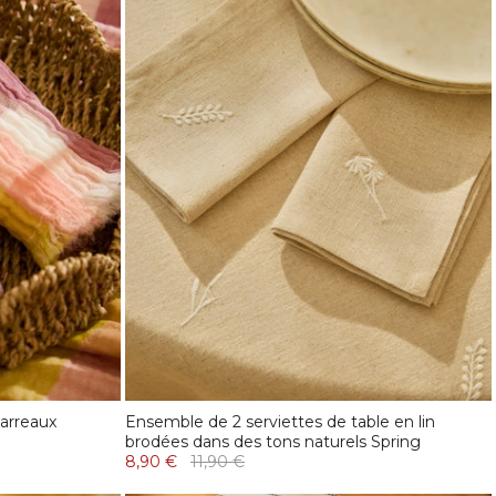
carreaux
Ensemble de 2 serviettes de table en lin
brodées dans des tons naturels Spring
8,90 €
11,90 €