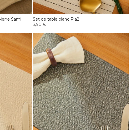
pierre Sami
Set de table blanc Pla2
3,90 €