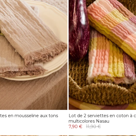
ttes en mousseline aux tons
Lot de 2 serviettes en coton à 
multicolores Nasau
7,90 €
11,90 €