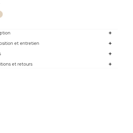
Couleur
r
ption
ition et entretien
s
tions et retours