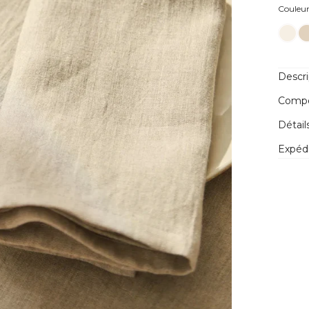
Couleu
Descri
Compos
Détail
Expédi