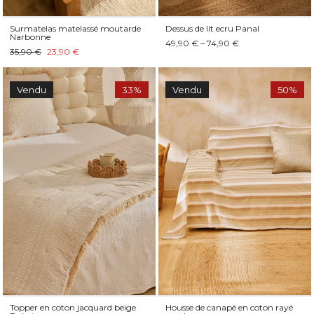
Surmatelas matelassé moutarde
Dessus de lit ecru Panal
Narbonne
49,90 € – 74,90 €
35,90 €
23,90 €
Vendu
33%
Vendu
50%
Topper en coton jacquard beige
Housse de canapé en coton rayé