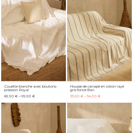
Couette blanche avec boutons-
Housse de canapé en coton rayé
pression Royal
gris foncé Bari
69,90 € – 99,90 €
35,90 € – 54,90 €