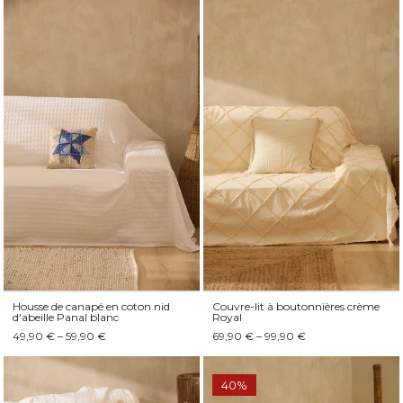
Housse de canapé en coton nid
Couvre-lit à boutonnières crème
d'abeille Panal blanc
Royal
49,90 € – 59,90 €
69,90 € – 99,90 €
40%