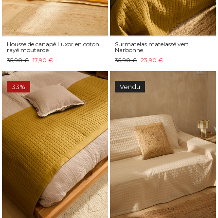
Housse de canapé Luxor en coton
Surmatelas matelassé vert
rayé moutarde
Narbonne
35,90 €
17,90 €
35,90 €
23,90 €
33%
Vendu