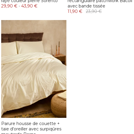
rayé couleur pierre Sorento
rectangulaire patchwork Bacoli
29,90 €
-
43,90 €
avec bande tissée
11,90 €
23,90 €
Parure housse de couette +
taie d'oreiller avec surpiqûres