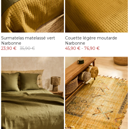
Surmatelas matelassé vert
Couette légère moutarde
Narbonne
Narbonne
23,90 €
35,90 €
45,90 €
-
76,90 €