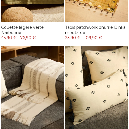
Couette légère verte
Tapis patchwork dhurrie Dinka
Narbonne
moutarde
45,90 €
-
76,90 €
23,90 €
-
109,90 €