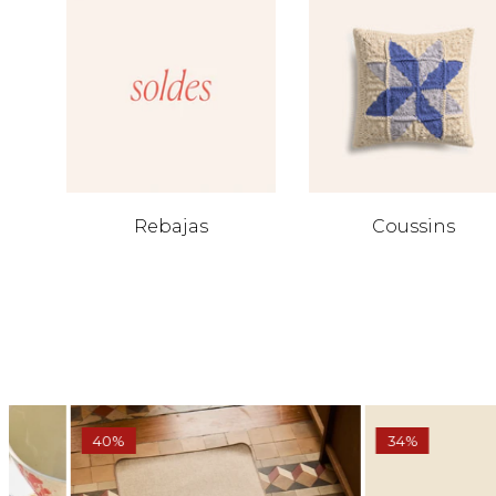
Rebajas
Coussins
40%
34%