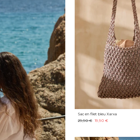
Sac en filet bleu Xarxa
29,90 €
19,90 €