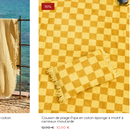
16%
e coton
Coussin de plage Pipa en coton éponge à motif à
carreaux moutarde
12,90 €
10,90 €