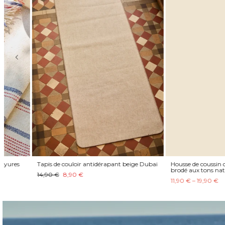
Tapis de couloir antidérapant beige Dubai
Housse de coussin carrée prin
brodé aux tons naturels
14,90 €
8,90 €
11,90 € – 19,90 €