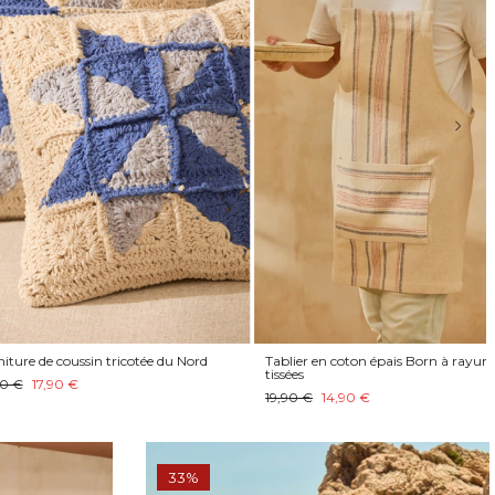
coussin tricotée du Nord
Tablier en coton épais Born à rayures
tissées
0 €
19,90 €
14,90 €
33%