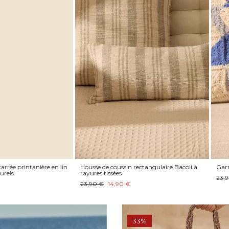
tanière en lin
Housse de coussin rectangulaire Bacoli à
Garniture de 
rayures tissées
23,90 €
17,9
23,90 €
14,90 €
33%