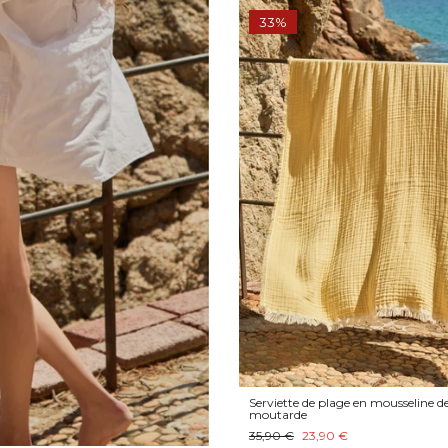
33%
Serviette de plage en mousseline d
moutarde
35,90 €
23,90 €