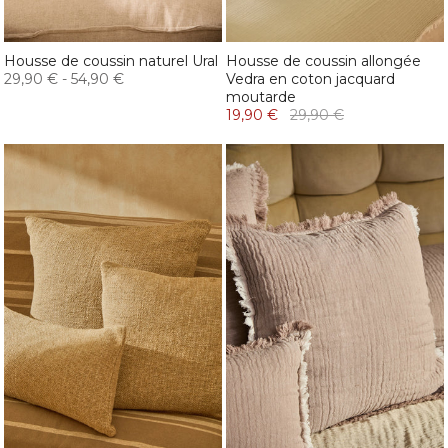
Housse de coussin naturel Ural
Housse de coussin allongée
29,90 €
-
54,90 €
Vedra en coton jacquard
moutarde
19,90 €
29,90 €