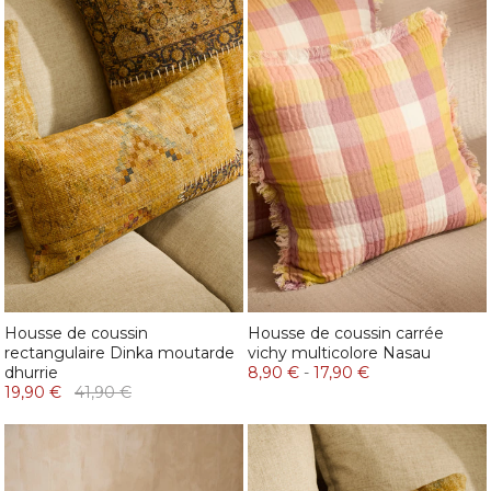
Housse de coussin
Housse de coussin carrée
rectangulaire Dinka moutarde
vichy multicolore Nasau
dhurrie
8,90 €
-
17,90 €
19,90 €
41,90 €