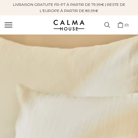
LIVRAISON GRATUITE FR-PT À PARTIR DE 79,99€ | RESTE DE
Sauter
L'EUROPE À PARTIR DE 89,99€
au
contenu
0