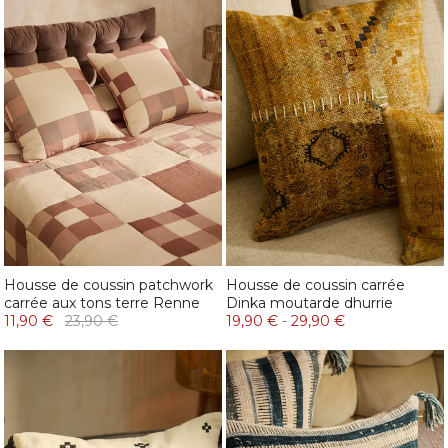
Housse de coussin patchwork
Housse de coussin carrée
carrée aux tons terre Renne
Dinka moutarde dhurrie
11,90 €
23,90 €
19,90 €
-
29,90 €