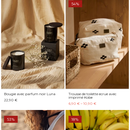
54%
Bougie avec parfum noir Luna
Trousse de toilette ecrue avec
imprimé Kobe
22,90 €
6,90 € – 10,90 €
53%
18%