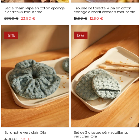
Sac à main Pipa en coton éponge
Trousse de toilette Pipa en coton
à carreaux moutarde
éponge à motif écossais moutarde
27,90 €
23,90 €
19,90 €
12,90 €
61%
13%
Scrunchie vert clair Ola
Set de 3 disques démaquillants
vert clair Ola
4,90 €
1,90 €