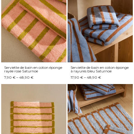
Serviette de bain en coton éponge
Serviette de bain en coton éponge
rayée rose Saturnoe
à rayures bleu Saturnoe
7,90 € – 48,90 €
17,90 € – 48,90 €