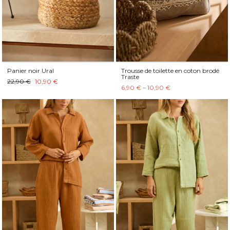
Panier noir Ural
Trousse de toilette en coton brodé
Traste
22,90 €
10,90 €
6,90 € – 10,90 €