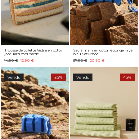
Trousse de toilette Vedra en coton
Sac à main en coton éponge rayé
jacquard moutarde
bleu Saturnoe
14,90 €
12,90 €
27,90 €
20,90 €
Vendu
35%
Vendu
45%