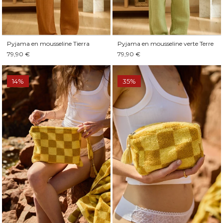
Pyjama en mousseline Tierra
Pyjama en mousseline verte Terre
79,90 €
79,90 €
14%
35%