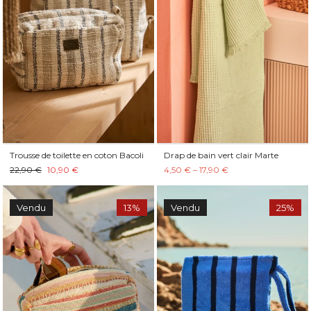
Trousse de toilette en coton Bacoli
Drap de bain vert clair Marte
22,90 €
10,90 €
4,50 € – 17,90 €
Vendu
13%
Vendu
25%