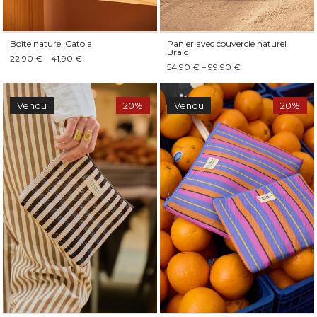
Boîte naturel Catola
Panier avec couvercle naturel
Braid
22,90 € – 41,90 €
54,90 € – 99,90 €
Vendu
20%
Vendu
20%