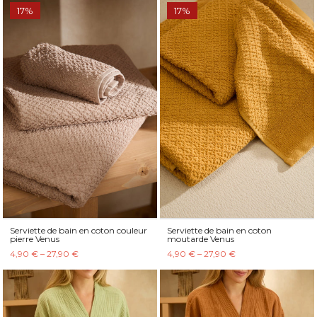
17%
17%
Serviette de bain en coton couleur
Serviette de bain en coton
pierre Venus
moutarde Venus
4,90 € – 27,90 €
4,90 € – 27,90 €