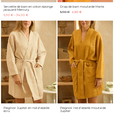
Serviette de bain en coton éponge
Drap de bain moutarde Marte
jacquard Mercury
5,90 €
4,50 €
5,90 € – 34,90 €
Peignoir Jupiter en nid d'abeille
Peignoir nid d'abeille moutarde
ecru
Jupiter