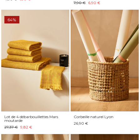
7,90 €
6,90 €
64%
Lot de 4 débarbouillettes Mars
Corbeille naturel Lyon
moutarde
26,90 €
27,37 €
9,82 €