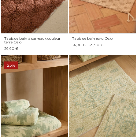
Tapis de bain à carreaux couleur
Tapis de bain ecru Oslo
terre Oslo
14,90 € – 29,90 €
29,90 €
25%