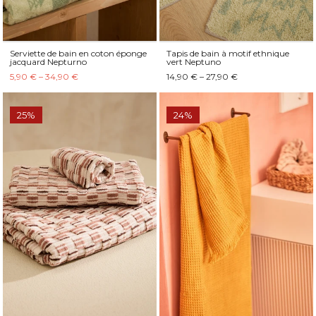
Serviette de bain en coton éponge
Tapis de bain à motif ethnique
jacquard Nepturno
vert Neptuno
5,90 € – 34,90 €
14,90 € – 27,90 €
25%
24%