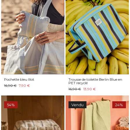
Pochette bleu Illot
Trousse de toilette Berlin Blue en
PET recyclé
16,90 €
7,90 €
16,90 €
13,90 €
54%
Vendu
24%