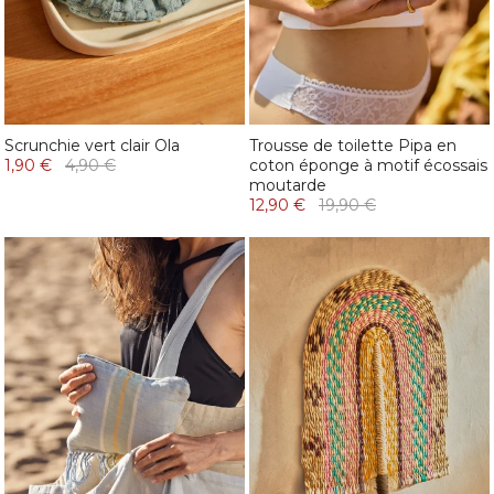
Scrunchie vert clair Ola
Trousse de toilette Pipa en
1,90 €
4,90 €
coton éponge à motif écossais
moutarde
12,90 €
19,90 €