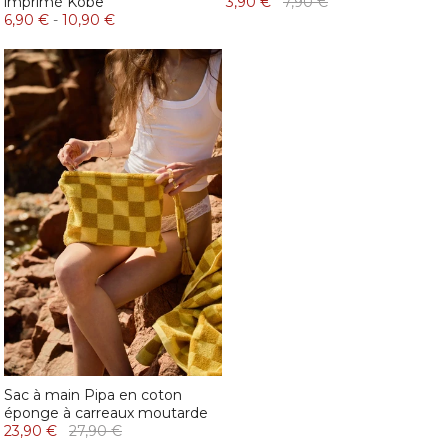
imprimé Kobe
3,90 €
7,90 €
6,90 €
-
10,90 €
Sac à main Pipa en coton
éponge à carreaux moutarde
23,90 €
27,90 €