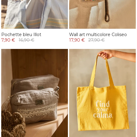
Pochette bleu Illot
Wall art multicolore Coliseo
7,90 €
16,90 €
17,90 €
27,90 €