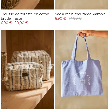
Trousse de toilette en coton
Sac à main moutarde Rambla
brodé Traste
6,90 €
14,90 €
6,90 €
-
10,90 €