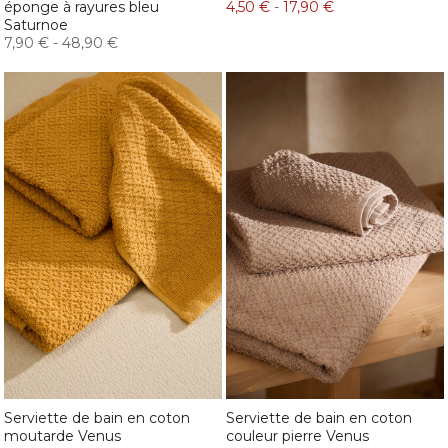
éponge à rayures bleu
4,50 €
-
17,90 €
Saturnoe
7,90 €
-
48,90 €
Serviette de bain en coton
Serviette de bain en coton
moutarde Venus
couleur pierre Venus