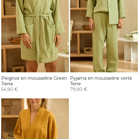
Peignoir en mousseline Green
Pyjama en mousseline verte
Tierra
Terre
54,90 €
79,90 €