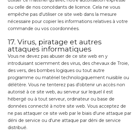
utiliser ce matériel qu'avec notre autorisation expresse
ou celle de nos concédants de licence. Cela ne vous
empêche pas d'utiliser ce site web dans la mesure
nécessaire pour copier les informations relatives à votre
commande ou vos coordonnées.
17. Virus, piratage et autres
Bénéficiez d'une réduction de 10%
attaques informatiques
sur votre premier achat
Vous ne devez pas abuser de ce site web en y
Pour tout achat supérieur à 79 €, non cumulable avec
introduisant sciemment des virus, des chevaux de Troie,
des articles en promotion.
des vers, des bombes logiques ou tout autre
programme ou matériel technologiquement nuisible ou
délétère. Vous ne tenterez pas d'obtenir un accès non
autorisé à ce site web, au serveur sur lequel il est
hébergé ou à tout serveur, ordinateur ou base de
données connecté à notre site web. Vous acceptez de
J'accepte la politique et les communications
ne pas attaquer ce site web par le biais d'une attaque par
déni de service ou d'une attaque par déni de service
JE VEUX MA RÉDUCTION
distribué.