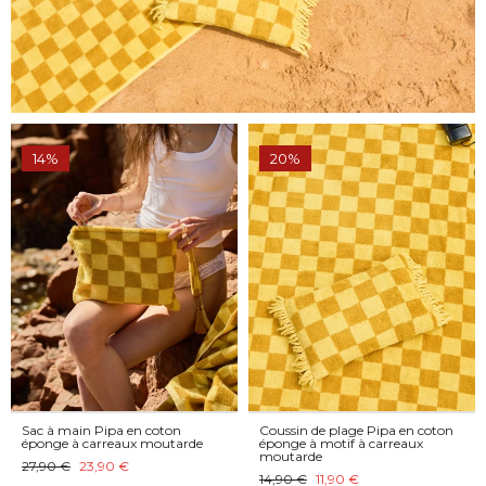
14%
20%
Sac à main Pipa en coton
Coussin de plage Pipa en coton
éponge à carreaux moutarde
éponge à motif à carreaux
moutarde
27,90 €
23,90 €
14,90 €
11,90 €