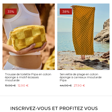
35%
38%
Trousse de toilette Pipa en coton
Serviette de plage en coton
éponge à motif écossais
éponge à carreaux moutarde
moutarde
Pipa
19,90 €
12,90 €
44,90 €
27,90 €
INSCRIVEZ-VOUS ET PROFITEZ VOUS