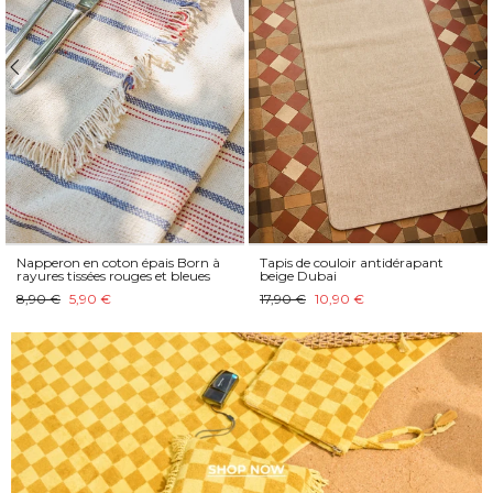
Napperon en coton épais Born à
Tapis de couloir antidérapant
rayures tissées rouges et bleues
beige Dubai
8,90 €
5,90 €
17,90 €
10,90 €