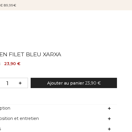
DE 89,99€
EN FILET BLEU XARXA
23,90 €
€
Ajouter au panier
23,90 €
ption
ition et entretien
s