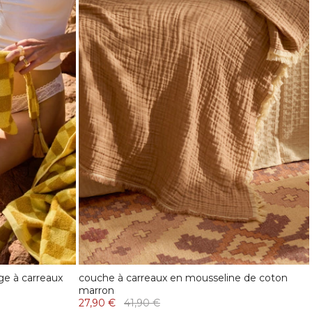
ge à carreaux
couche à carreaux en mousseline de coton
marron
27,90 €
41,90 €