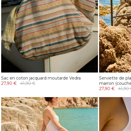
Sac en coton jacquard moutarde Vedra
Serviette de p
27,90 €
41,90 €
marron (couche
27,90 €
41,90