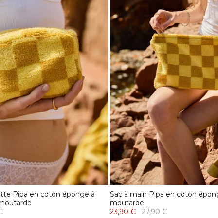
ette Pipa en coton éponge à
Sac à main Pipa en coton épon
 moutarde
moutarde
€
23,90 €
27,90 €