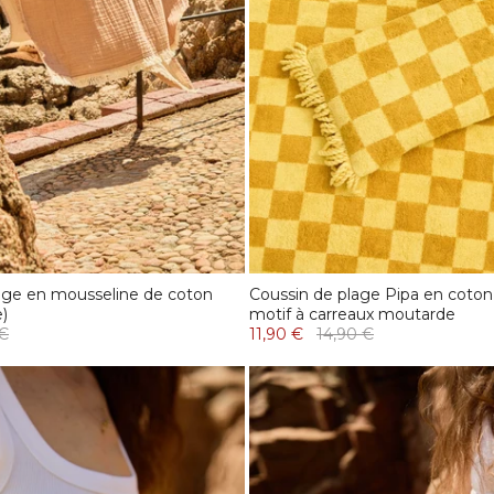
lage en mousseline de coton
Coussin de plage Pipa en coto
)
motif à carreaux moutarde
 €
11,90 €
14,90 €