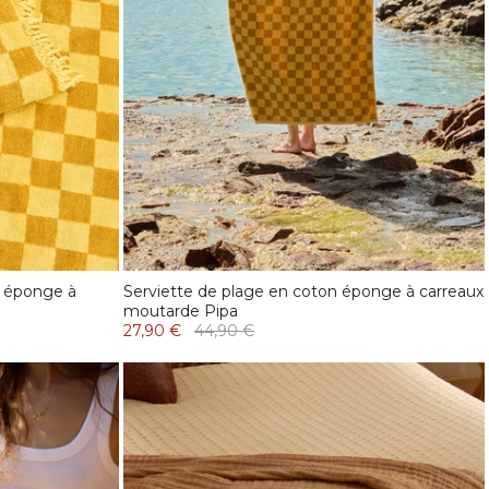
n éponge à
Serviette de plage en coton éponge à carreaux
moutarde Pipa
27,90 €
44,90 €