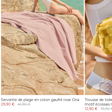
Serviette de plage en coton gaufré rose Ona
Trousse de toil
29,90 €
41,90 €
motif écossais
12,90 €
19,90 