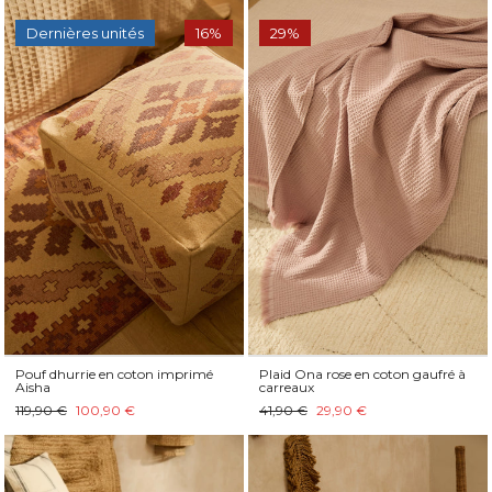
Dernières unités
16%
29%
Pouf dhurrie en coton imprimé
Plaid Ona rose en coton gaufré à
Aisha
carreaux
119,90 €
100,90 €
41,90 €
29,90 €