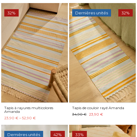
32%
Dernières unités
32%
Tapis à rayures multicolores
Tapis de couloir rayé Amanda
Amanda
34,90 €
23,90 €
23,90 € – 52,90 €
Dernières unités
42%
33%