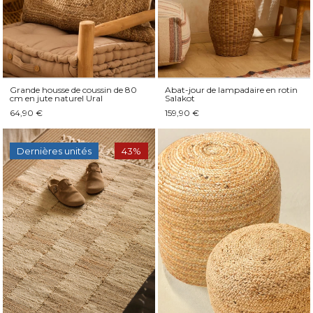
Grande housse de coussin de 80
Abat-jour de lampadaire en rotin
cm en jute naturel Ural
Salakot
64,90 €
159,90 €
Dernières unités
43%