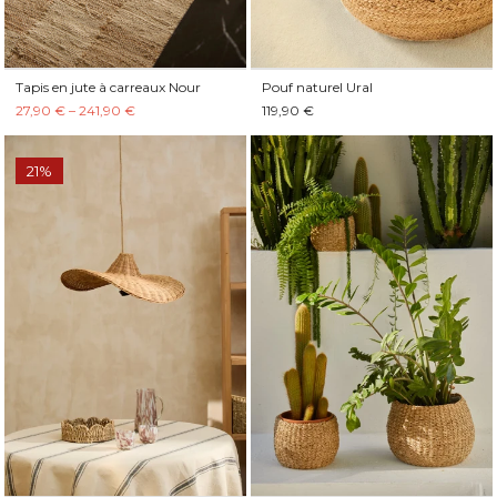
Tapis en jute à carreaux Nour
Pouf naturel Ural
27,90 € – 241,90 €
119,90 €
21%