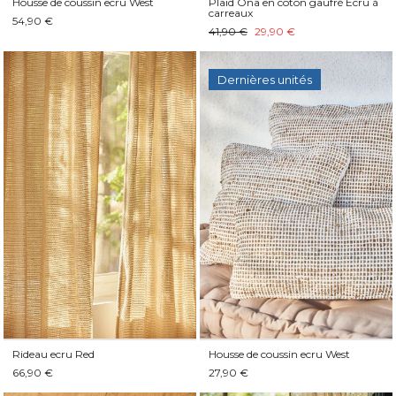
Housse de coussin ecru West
Plaid Ona en coton gaufré Ecru à
carreaux
54,90 €
41,90 €
29,90 €
Dernières unités
Rideau ecru Red
Housse de coussin ecru West
66,90 €
27,90 €