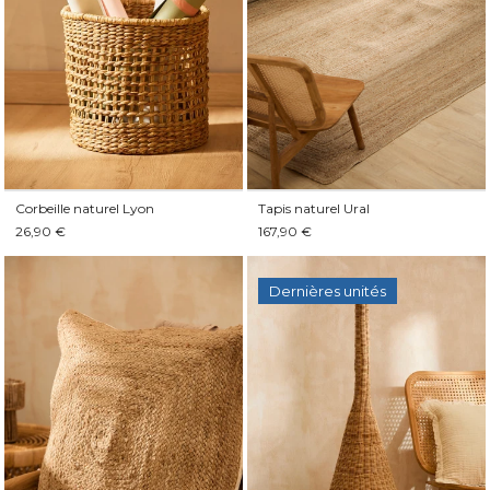
Corbeille naturel Lyon
Tapis naturel Ural
26,90 €
167,90 €
Dernières unités