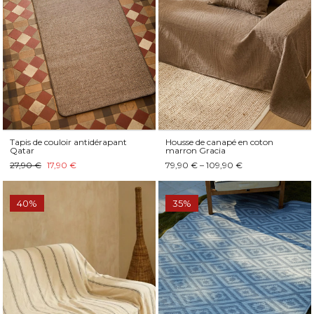
Tapis de couloir antidérapant
Housse de canapé en coton
Qatar
marron Gracia
27,90 €
17,90 €
79,90 € – 109,90 €
40%
35%