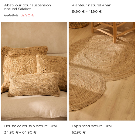
Abat-jour pour suspension
Planteur naturel Phan
naturel Salakot
19,90 € – 41,90 €
66,90 €
52,90 €
Housse de coussin naturel Ural
Tapis rond naturel Ural
34,90 € – 64,90 €
62,90 €