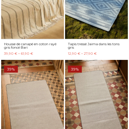
Housse de canapé en coton rayé
Tapis tressé Jaima dans les tons
gris foncé Bari
gris
39,90 € – 61,90 €
12,90 € – 27,90 €
39%
39%