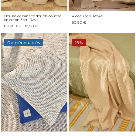
Housse de canapé double couche
Rideau ecru Royal
en coton Ecru Raval
60,90 €
89,90 € – 109,90 €
Dernières unités
29%