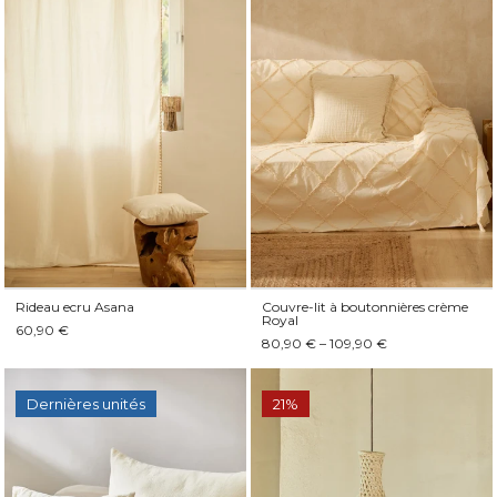
Rideau ecru Asana
Couvre-lit à boutonnières crème
Royal
60,90 €
80,90 € – 109,90 €
Dernières unités
21%