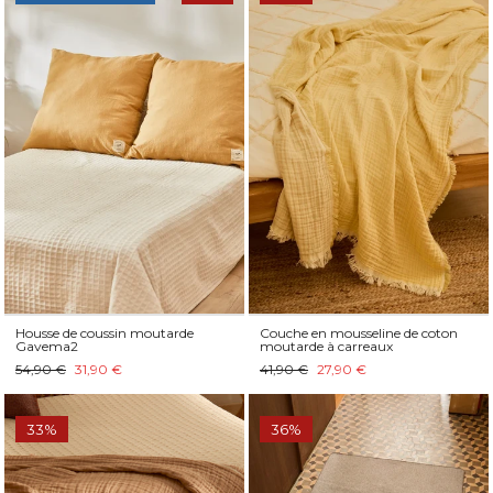
Housse de coussin moutarde
Couche en mousseline de coton
Gavema2
moutarde à carreaux
54,90 €
31,90 €
41,90 €
27,90 €
33%
36%