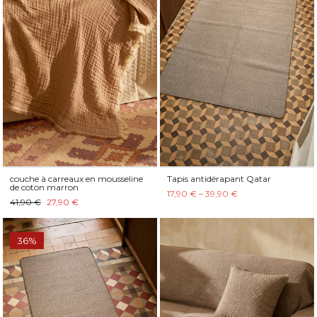
couche à carreaux en mousseline
Tapis antidérapant Qatar
de coton marron
17,90 € – 39,90 €
41,90 €
27,90 €
36%