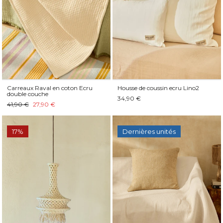
Carreaux Raval en coton Ecru
Housse de coussin ecru Lino2
double couche
34,90 €
41,90 €
27,90 €
17%
Dernières unités