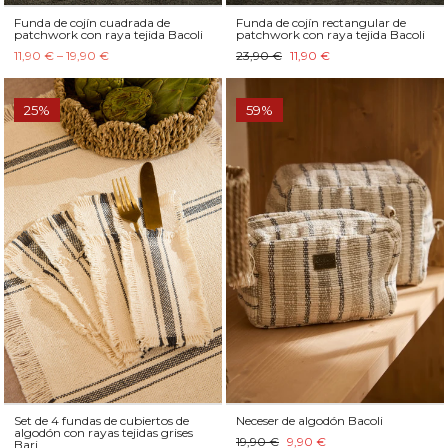
Funda de cojín cuadrada de
Funda de cojín rectangular de
patchwork con raya tejida Bacoli
patchwork con raya tejida Bacoli
11,90 € – 19,90 €
23,90 €
11,90 €
25%
59%
Set de 4 fundas de cubiertos de
Neceser de algodón Bacoli
algodón con rayas tejidas grises
19,90 €
9,90 €
Bari