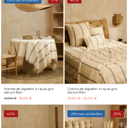
Últimas unidades
17%
40%
Mantel de algodón a rayas gris
Colcha de algodón a rayas gris
oscuro Bari
oscuro Bari
41,90 €
35,90 €
35,90 € – 54,90 €
40%
Últimas unidades
29%