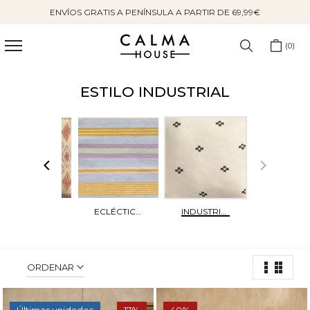
ENVÍOS GRATIS A PENÍNSULA A PARTIR DE 69,99€
Saltar
al
contenido
0
ESTILO INDUSTRIAL
BOHO
ECLÉCTICO
INDUSTRIAL
ORDENAR