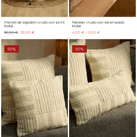
Mantel de algodón crudo con print
Neceser crudo con estampado
Kobe
Kobe
59,90 €
29,90 €
4,90 € – 9,90 €
50%
50%