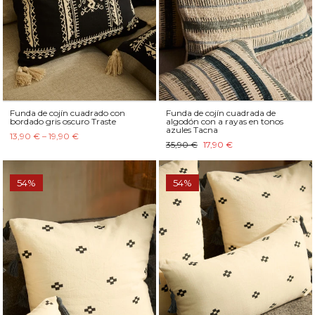
Funda de cojín cuadrado con
Funda de cojín cuadrada de
bordado gris oscuro Traste
algodón con a rayas en tonos
azules Tacna
13,90 € – 19,90 €
35,90 €
17,90 €
54%
54%