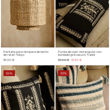
Pantalla para lámpara de techo
Funda de cojín rectangular con
de ratán Tokyo
bordado gris oscuro Traste
59,90 €
29,90 €
13,90 €
54%
55%