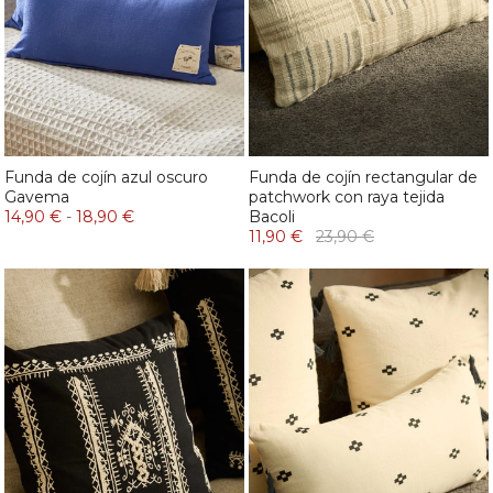
Funda de cojín azul oscuro
Funda de cojín rectangular de
Gavema
patchwork con raya tejida
14,90 €
-
18,90 €
Bacoli
11,90 €
23,90 €