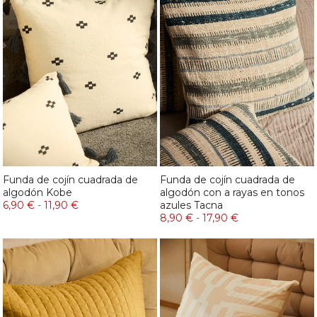
Funda de cojín cuadrada de
Funda de cojín cuadrada de
algodón Kobe
algodón con a rayas en tonos
6,90 €
-
11,90 €
azules Tacna
8,90 €
-
17,90 €