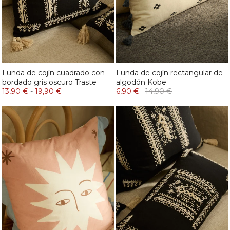
Funda de cojín cuadrado con
Funda de cojín rectangular de
bordado gris oscuro Traste
algodón Kobe
13,90 €
-
19,90 €
6,90 €
14,90 €