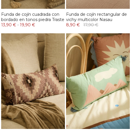
Funda de cojín cuadrada con
Funda de cojín rectangular de
bordado en tonos piedra Traste
vichy multicolor Nasau
13,90 €
-
19,90 €
8,90 €
17,90 €