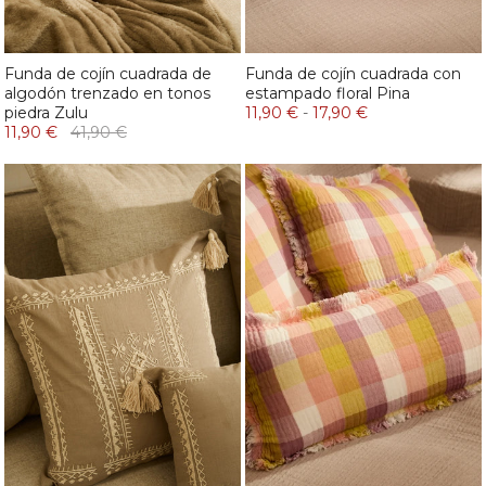
Funda de cojín cuadrada de
Funda de cojín cuadrada con
algodón trenzado en tonos
estampado floral Pina
piedra Zulu
11,90 €
-
17,90 €
11,90 €
41,90 €