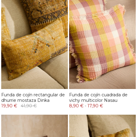
Funda de cojín rectangular de
Funda de cojín cuadrada de
dhurrie mostaza Dinka
vichy multicolor Nasau
19,90 €
41,90 €
8,90 €
-
17,90 €