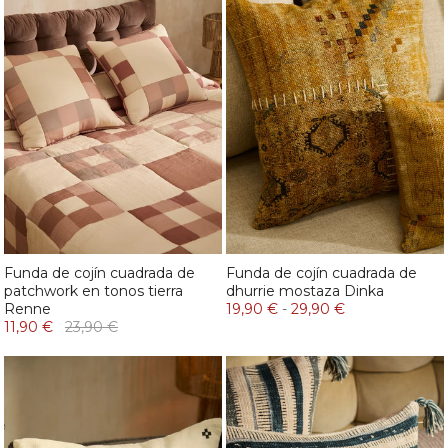
Funda de cojín cuadrada de
Funda de cojín cuadrada de
patchwork en tonos tierra
dhurrie mostaza Dinka
Renne
19,90 €
-
29,90 €
11,90 €
23,90 €