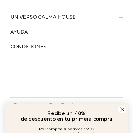
UNIVERSO CALMA HOUSE
AYUDA
CONDICIONES
Recibe un -10%
de descuento en tu primera compra
Por compras superiores a 79€
No acumulable con artículos rebajados.
Amb el suport de:
©2026 Copyright Calma House Todos los derechos reservados
Acepto política y comunicaciones