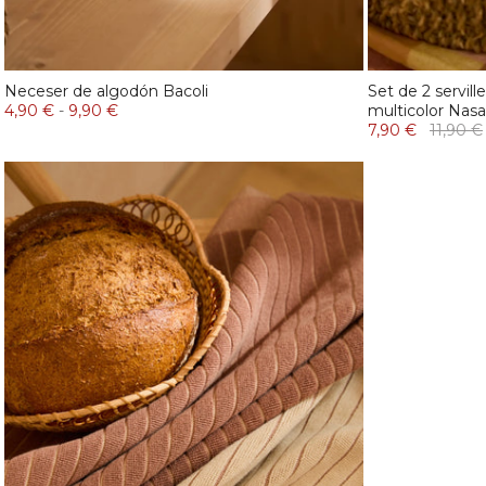
Neceser de algodón Bacoli
Set de 2 servil
4,90 €
-
9,90 €
multicolor Nas
7,90 €
11,90 €