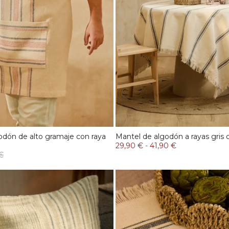
odón de alto gramaje con raya
Mantel de algodón a rayas gris 
29,90 €
-
41,90 €
€