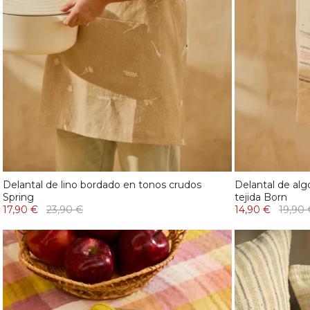
Delantal de lino bordado en tonos crudos
Delantal de alg
Spring
tejida Born
17,90 €
23,90 €
14,90 €
19,90 