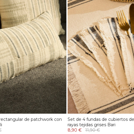
 rectangular de patchwork con
Set de 4 fundas de cubiertos d
li
rayas tejidas grises Bari
€
8,90 €
11,90 €