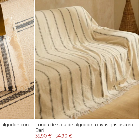
e algodón con
Funda de sofá de algodón a rayas gris oscuro
Bari
35,90 €
-
54,90 €