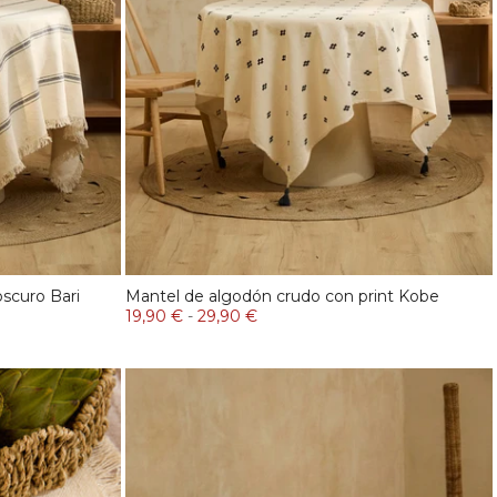
oscuro Bari
Mantel de algodón crudo con print Kobe
19,90 €
-
29,90 €