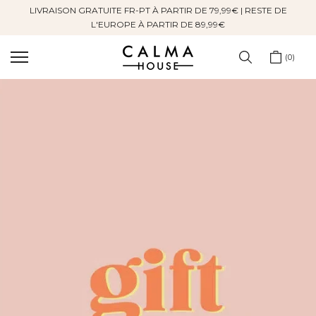
LIVRAISON GRATUITE FR-PT À PARTIR DE 79,99€ | RESTE DE
Sauter
L'EUROPE À PARTIR DE 89,99€
au
contenu
0