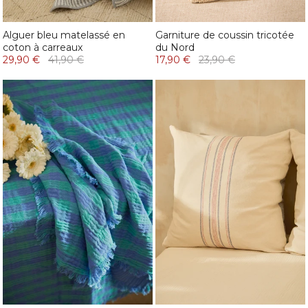
Alguer bleu matelassé en
Garniture de coussin tricotée
coton à carreaux
du Nord
29,90 €
41,90 €
17,90 €
23,90 €