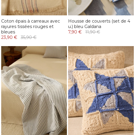
Coton épais à carreaux avec
Housse de couverts (set de 4
rayures tissées rouges et
u.) bleu Galdana
bleues
7,90 €
11,90 €
23,90 €
35,90 €