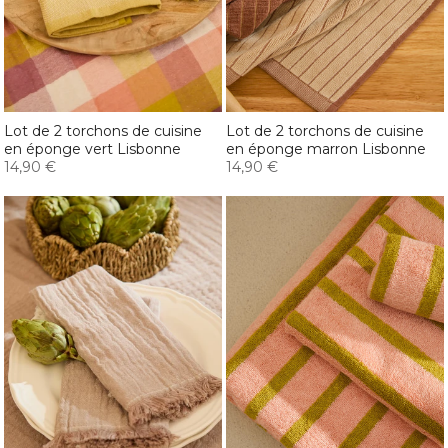
Lot de 2 torchons de cuisine
Lot de 2 torchons de cuisine
en éponge vert Lisbonne
en éponge marron Lisbonne
14,90 €
14,90 €