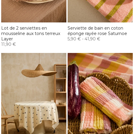
Lot de 2 serviettes en
Serviette de bain en coton
mousseline aux tons terreux
éponge rayée rose Saturnoe
Layer
5,90 €
-
41,90 €
11,90 €