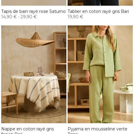
Tapis de bain rayé rose Saturno
Tablier en coton rayé gris Bari
14,90 €
-
29,90 €
19,90 €
Nappe en coton rayé gris
Pyjama en mousseline verte