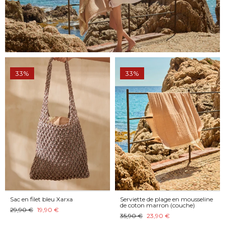
33%
33%
Sac en filet bleu Xarxa
Serviette de plage en mousseline
de coton marron (couche)
29,90 €
19,90 €
35,90 €
23,90 €