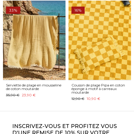
33%
16%
Serviette de plage en mousseline
Coussin de plage Pipa en coton
de coton moutarde
éponge à motif à carreaux
moutarde
35,90 €
23,90 €
12,90 €
10,90 €
INSCRIVEZ-VOUS ET PROFITEZ VOUS
D'UNE REMISE DE 10% SUR VOTRE