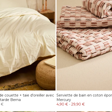
e couette + taie d'oreiller avec
Serviette de bain en coton épo
tarde Berna
Mercury
 €
4,90 €
-
29,90 €