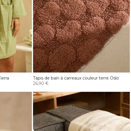
ierra
Tapis de bain à carreaux couleur terre Oslo
26,90 €