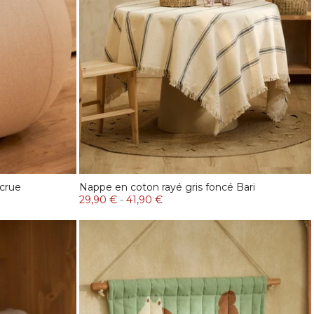
crue
Nappe en coton rayé gris foncé Bari
29,90 €
-
41,90 €