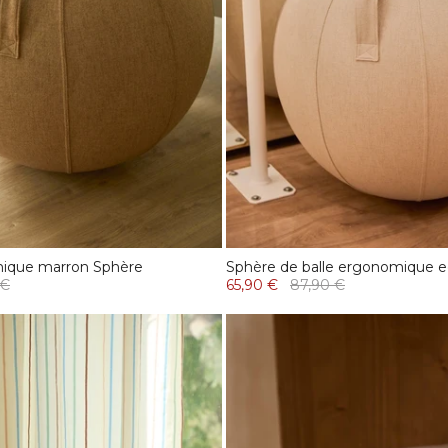
mique marron Sphère
Sphère de balle ergonomique e
 €
65,90 €
87,90 €