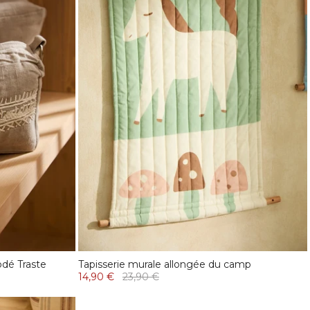
odé Traste
Tapisserie murale allongée du camp
14,90 €
23,90 €