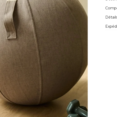
Compos
Détail
Expédi