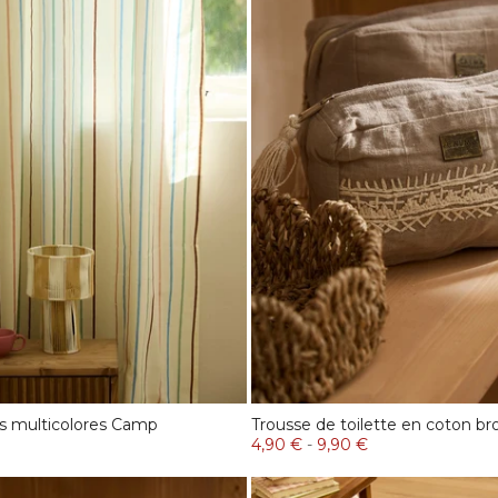
es multicolores Camp
Trousse de toilette en coton br
4,90 €
-
9,90 €