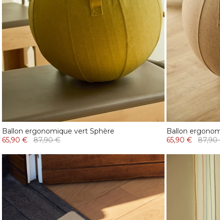
Ballon ergonomique vert Sphère
Ballon ergono
65,90 €
87,90 €
65,90 €
87,90