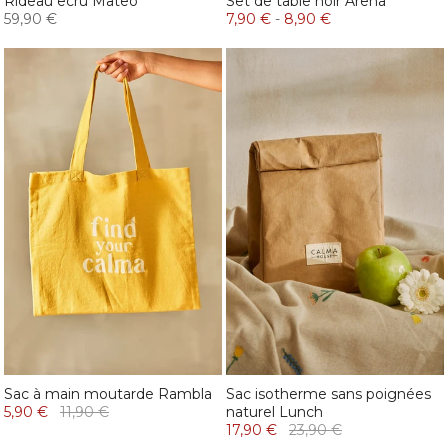
Rideau ecru Mateo
Set de table noir Arena
59,90 €
7,90 €
-
8,90 €
Sac à main moutarde Rambla
Sac isotherme sans poignées
5,90 €
11,90 €
naturel Lunch
17,90 €
23,90 €