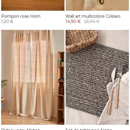
Pompon rose Horn
Wall art multicolore Coliseo
1,20 €
14,90 €
23,90 €