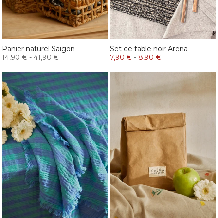
Panier naturel Saigon
Set de table noir Arena
14,90 €
-
41,90 €
7,90 €
-
8,90 €