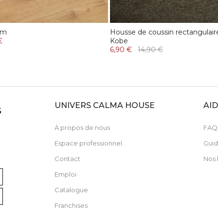
im
Housse de coussin rectangulair
€
Kobe
6,90 €
14,90 €
UNIVERS CALMA HOUSE
AI
S
À propos de nous
FAQ
Espace professionnel
Guid
Contact
Nos 
Emploi
Catalogue
Franchises