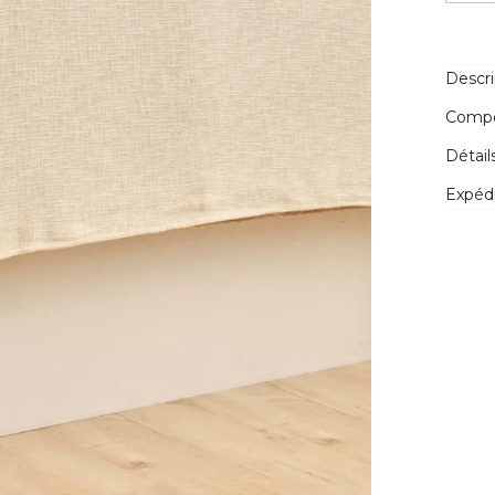
Descri
Compos
Détail
Expédi