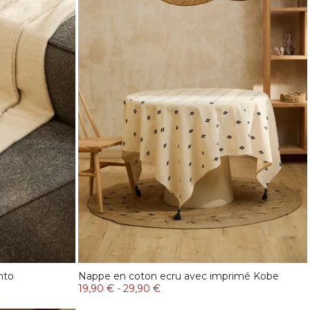
nto
Nappe en coton ecru avec imprimé Kobe
19,90 €
-
29,90 €