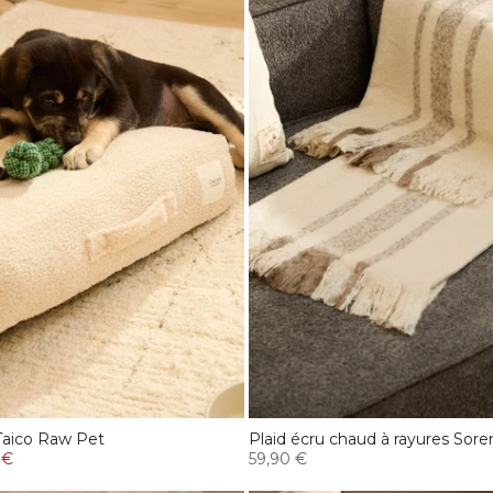
 Taico Raw Pet
Plaid écru chaud à rayures Sore
 €
59,90 €