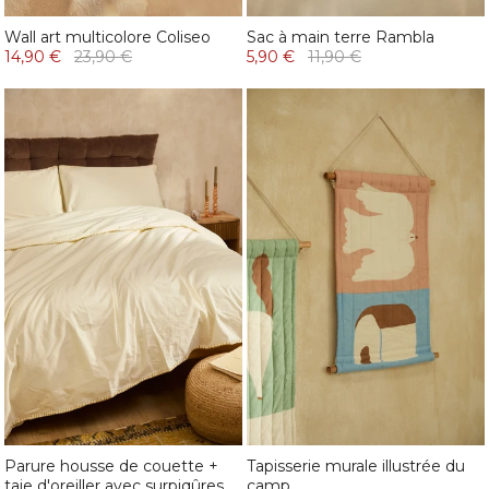
Wall art multicolore Coliseo
Sac à main terre Rambla
14,90 €
23,90 €
5,90 €
11,90 €
Parure housse de couette +
Tapisserie murale illustrée du
taie d'oreiller avec surpiqûres
camp