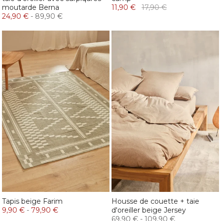
moutarde Berna
11,90 €
17,90 €
24,90 €
-
89,90 €
Tapis beige Farim
Housse de couette + taie
9,90 €
-
79,90 €
d'oreiller beige Jersey
69,90 €
-
109,90 €