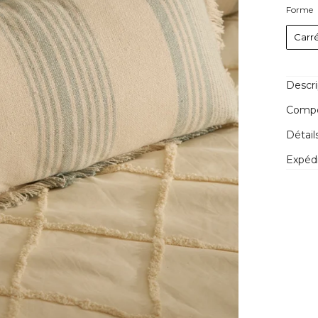
Forme
Carr
Descri
Compos
Détail
Expédi