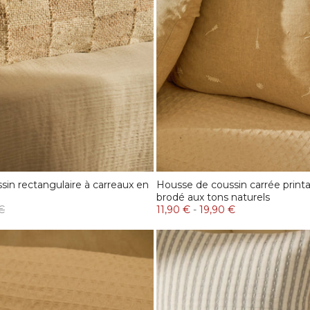
in rectangulaire à carreaux en
Housse de coussin carrée printa
brodé aux tons naturels
€
11,90 €
-
19,90 €