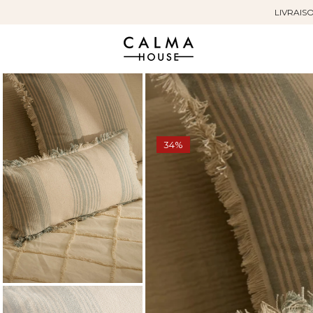
LIVRAISO
Sauter
au
contenu
34%