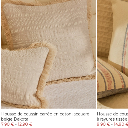
Housse de coussin carrée en coton jacquard
Housse de cous
beige Dakota
à rayures tissée
7,90 €
-
12,90 €
9,90 €
-
14,90 