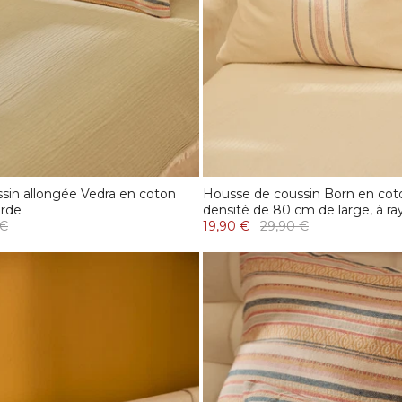
sin allongée Vedra en coton
Housse de coussin Born en cot
arde
densité de 80 cm de large, à ra
 €
19,90 €
29,90 €