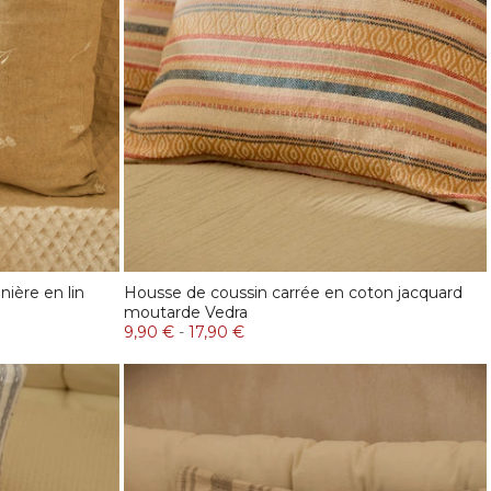
nière en lin
Housse de coussin carrée en coton jacquard
moutarde Vedra
9,90 €
-
17,90 €