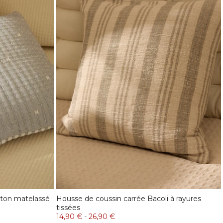
oton matelassé
Housse de coussin carrée Bacoli à rayures
tissées
14,90 €
-
26,90 €