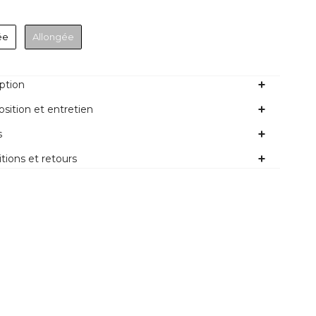
Forme
ée
Allongée
ption
ition et entretien
s
tions et retours