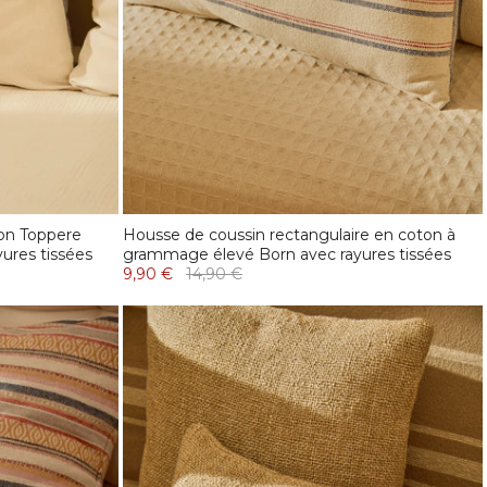
on Toppere
Housse de coussin rectangulaire en coton à
yures tissées
grammage élevé Born avec rayures tissées
9,90 €
14,90 €