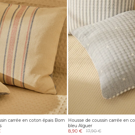
sin carrée en coton épais Born
Housse de coussin carrée en c
s
bleu Alguer
€
8,90 €
17,90 €