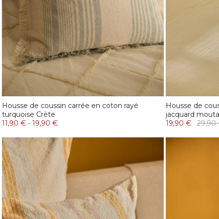
Housse de coussin carrée en coton rayé
Housse de cous
turquoise Crète
jacquard mout
11,90 €
-
19,90 €
19,90 €
29,90