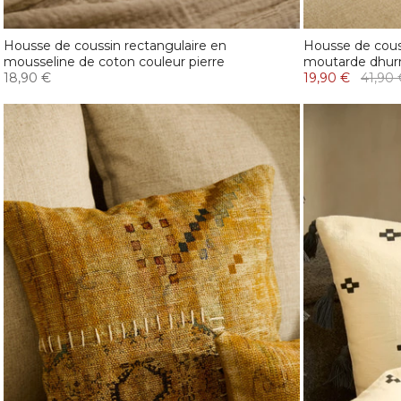
Housse de coussin rectangulaire en
Housse de cous
mousseline de coton couleur pierre
moutarde dhurr
18,90 €
19,90 €
41,90 