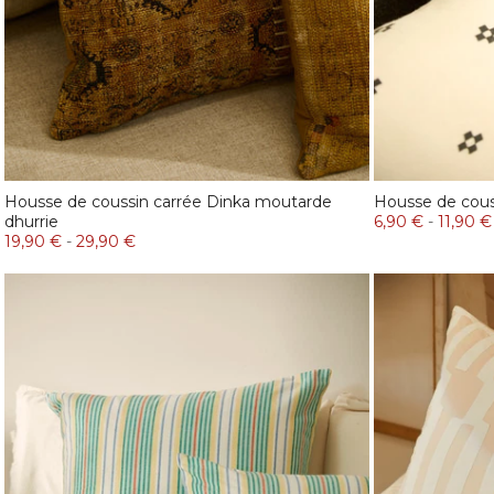
Housse de coussin carrée Dinka moutarde
Housse de cous
dhurrie
6,90 €
-
11,90 €
19,90 €
-
29,90 €