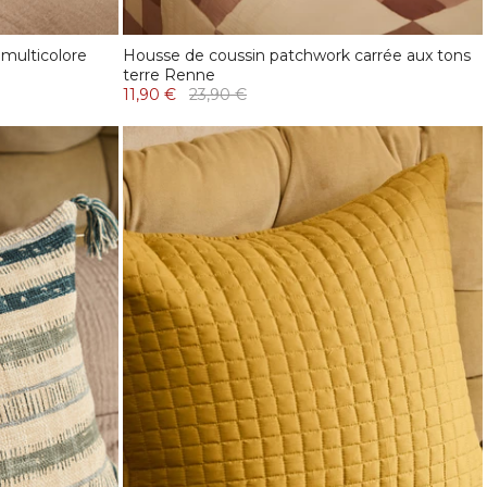
 multicolore
Housse de coussin patchwork carrée aux tons
terre Renne
11,90 €
23,90 €