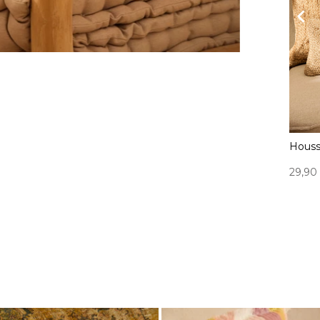
se de coussin ecru
Housse de coussin vert Lino2
Houss
ema2
 €
-
27,90 €
29,90 €
-
39,90 €
29,90