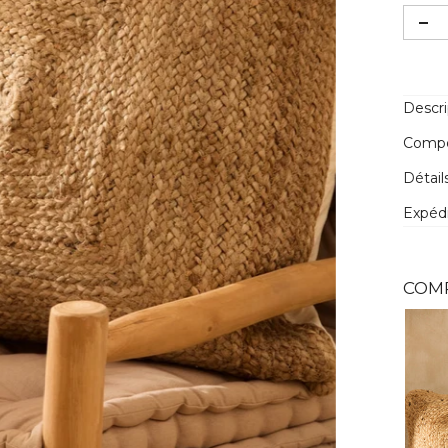
Descri
Compos
Détail
Expédi
COM