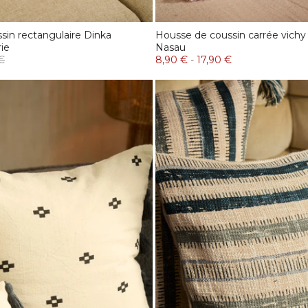
sin rectangulaire Dinka
Housse de coussin carrée vichy
ie
Nasau
€
8,90 €
-
17,90 €