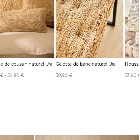
e de coussin naturel Ural
Galette de banc naturel Ural
Housse
 €
-
54,90 €
50,90 €
23,90 