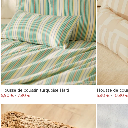
Housse de coussin turquoise Haiti
Housse de cous
5,90 €
-
7,90 €
5,90 €
-
10,90 