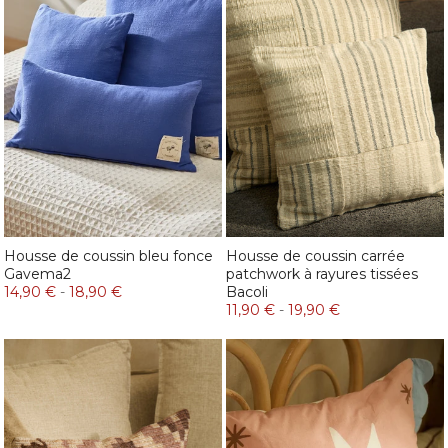
Housse de coussin bleu fonce
Housse de coussin carrée
Gavema2
patchwork à rayures tissées
14,90 €
-
18,90 €
Bacoli
11,90 €
-
19,90 €