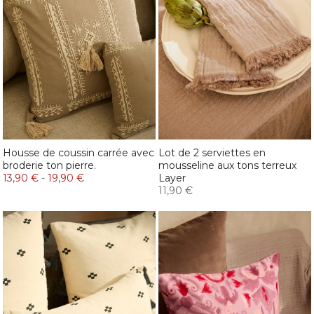
Housse de coussin carrée avec
Lot de 2 serviettes en
broderie ton pierre.
mousseline aux tons terreux
13,90 €
-
19,90 €
Layer
11,90 €