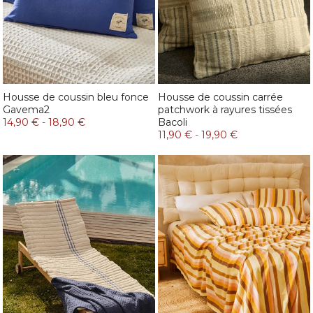
Housse de coussin bleu fonce
Housse de coussin carrée
Gavema2
patchwork à rayures tissées
14,90 €
-
18,90 €
Bacoli
11,90 €
-
19,90 €