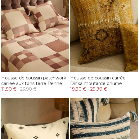
Housse de coussin patchwork
Housse de coussin carrée
carrée aux tons terre Renne
Dinka moutarde dhurrie
11,90 €
23,90 €
19,90 €
-
29,90 €