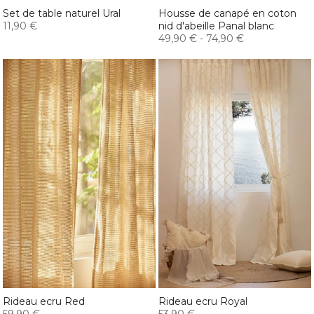
Set de table naturel Ural
Housse de canapé en coton
11,90 €
nid d'abeille Panal blanc
49,90 €
-
74,90 €
Rideau ecru Red
Rideau ecru Royal