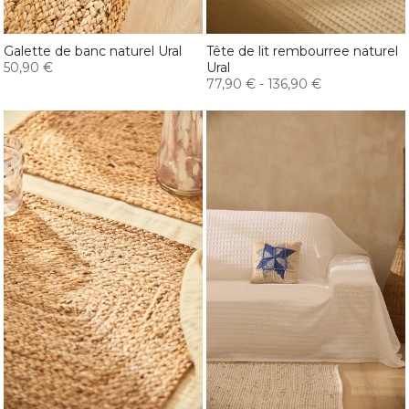
Galette de banc naturel Ural
Tête de lit rembourree naturel
50,90 €
Ural
77,90 €
-
136,90 €