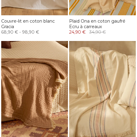
Couvre-lit en coton blanc
Plaid Ona en coton gaufré
Gracia
Ecru à carreaux
68,90 €
-
98,90 €
24,90 €
34,90 €