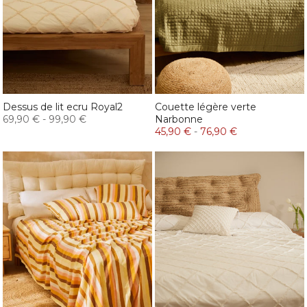
Dessus de lit ecru Royal2
Couette légère verte
69,90 €
-
99,90 €
Narbonne
45,90 €
-
76,90 €