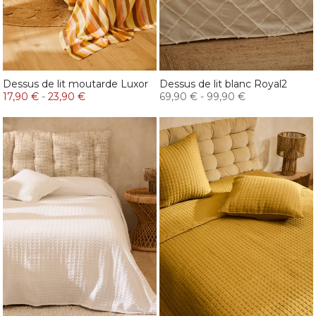
Dessus de lit moutarde Luxor
Dessus de lit blanc Royal2
17,90 €
-
23,90 €
69,90 €
-
99,90 €