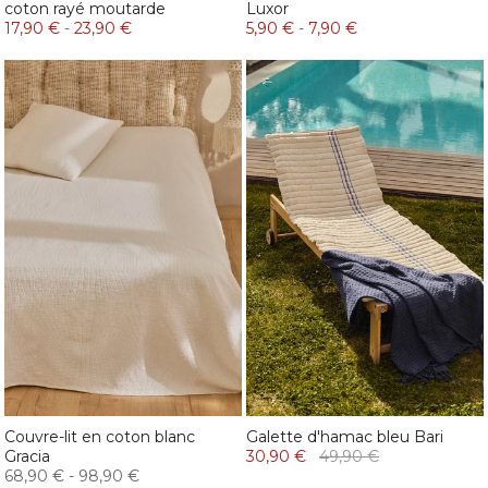
coton rayé moutarde
Luxor
17,90 €
-
23,90 €
5,90 €
-
7,90 €
Couvre-lit en coton blanc
Galette d'hamac bleu Bari
Gracia
30,90 €
49,90 €
68,90 €
-
98,90 €