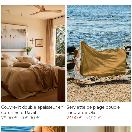
Couvre-lit double épaisseur en
Serviette de plage double
coton ecru Raval
moutarde Ola
79,90 €
-
109,90 €
23,90 €
53,90 €