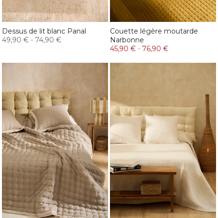
Dessus de lit blanc Panal
Couette légère moutarde
49,90 €
-
74,90 €
Narbonne
45,90 €
-
76,90 €