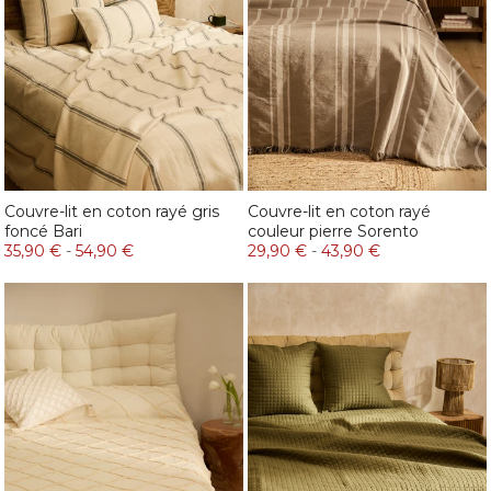
Couvre-lit en coton rayé gris
Couvre-lit en coton rayé
foncé Bari
couleur pierre Sorento
35,90 €
-
54,90 €
29,90 €
-
43,90 €