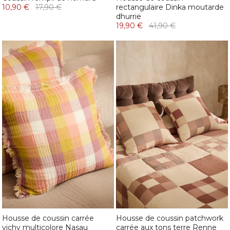
10,90 €
17,90 €
rectangulaire Dinka moutarde
dhurrie
19,90 €
41,90 €
Housse de coussin carrée
Housse de coussin patchwork
vichy multicolore Nasau
carrée aux tons terre Renne