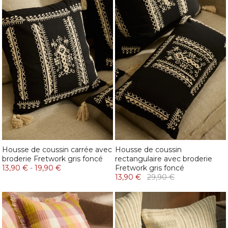
Housse de coussin carrée avec
Housse de coussin
broderie Fretwork gris foncé
rectangulaire avec broderie
13,90 €
-
19,90 €
Fretwork gris foncé
13,90 €
29,90 €