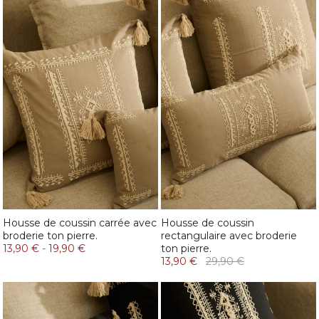
Housse de coussin carrée avec
Housse de coussin
broderie ton pierre.
rectangulaire avec broderie
13,90 €
-
19,90 €
ton pierre.
13,90 €
29,90 €