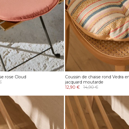
se rose Cloud
Coussin de chaise rond Vedra e
€
jacquard moutarde
12,90 €
14,90 €