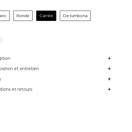
Forme
anc
Ronde
Carrée
De tumbona
Couleur
r
ption
ition et entretien
s
tions et retours