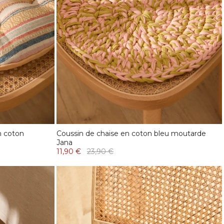
n coton
Coussin de chaise en coton bleu moutarde
Jana
11,90 €
23,90 €