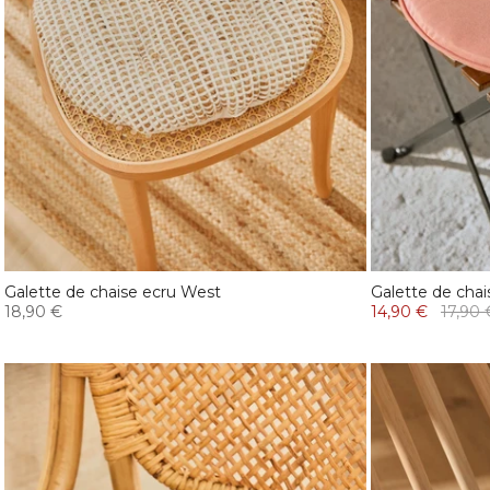
Galette de chaise ecru West
Galette de chai
18,90 €
14,90 €
17,90 