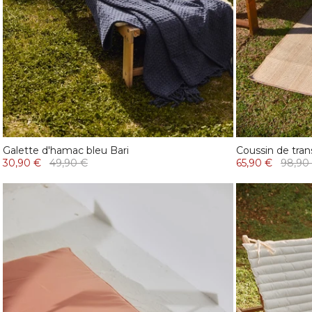
Galette d'hamac bleu Bari
Coussin de tran
30,90 €
49,90 €
65,90 €
98,90