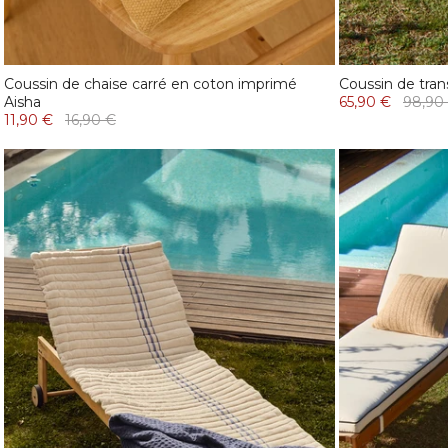
Coussin de chaise carré en coton imprimé
Coussin de tran
Aisha
65,90 €
98,90
11,90 €
16,90 €