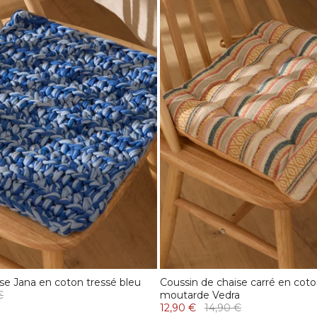
se Jana en coton tressé bleu
Coussin de chaise carré en coto
€
moutarde Vedra
12,90 €
14,90 €