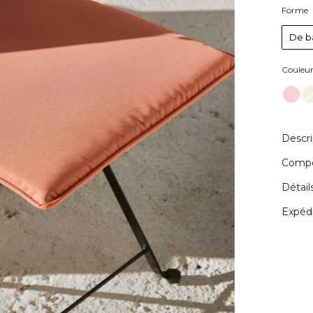
Forme
De b
Couleu
Descri
Compos
Détail
Expédi