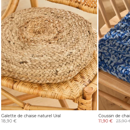
Galette de chaise naturel Ural
Coussin de chai
18,90 €
11,90 €
23,90 