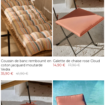
Coussin de banc rembourré en
Galette de chaise rose Cloud
coton jacquard moutarde
14,90 €
17,90 €
Vedra
35,90 €
41,90 €