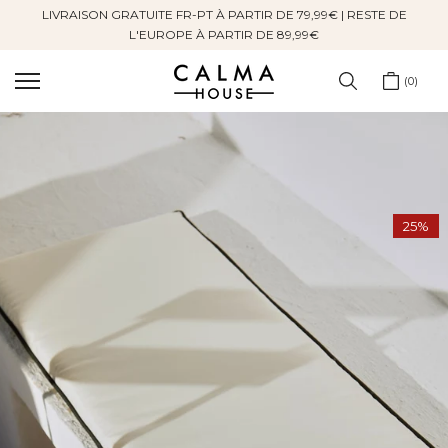
LIVRAISON GRATUITE FR-PT À PARTIR DE 79,99€ | RESTE DE
Sauter
L'EUROPE À PARTIR DE 89,99€
au
contenu
0
25%