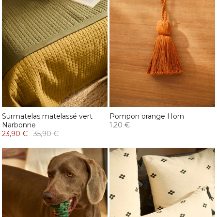
Surmatelas matelassé vert
Pompon orange Horn
Narbonne
1,20 €
23,90 €
35,90 €