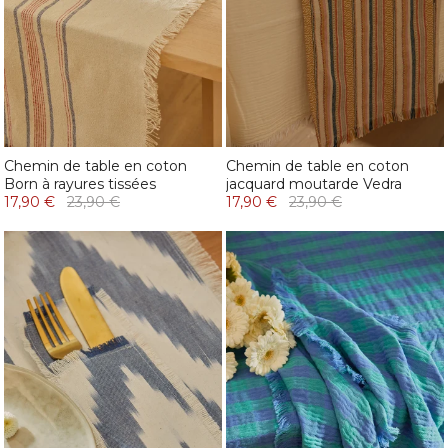
Chemin de table en coton
Chemin de table en coton
Born à rayures tissées
jacquard moutarde Vedra
17,90 €
23,90 €
17,90 €
23,90 €