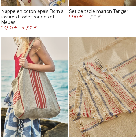
Nappe en coton épais Born à
Set de table marron Tanger
rayures tissées rouges et
5,90 €
11,90 €
bleues
23,90 €
-
41,90 €