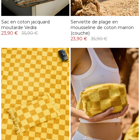
Sac en coton jacquard
Serviette de plage en
moutarde Vedra
mousseline de coton marron
23,90 €
35,90 €
(couche)
23,90 €
35,90 €