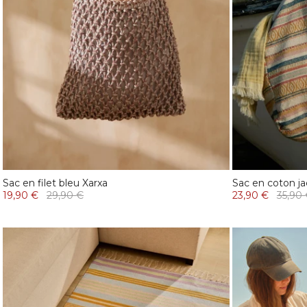
Sac en filet bleu Xarxa
Sac en coton j
19,90 €
29,90 €
23,90 €
35,90