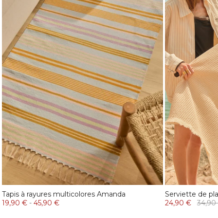
Tapis à rayures multicolores Amanda
Serviette de p
19,90 €
-
45,90 €
24,90 €
34,90