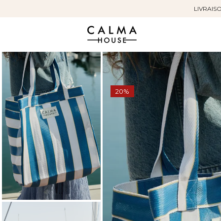
LIVRAISO
Sauter
au
contenu
20%