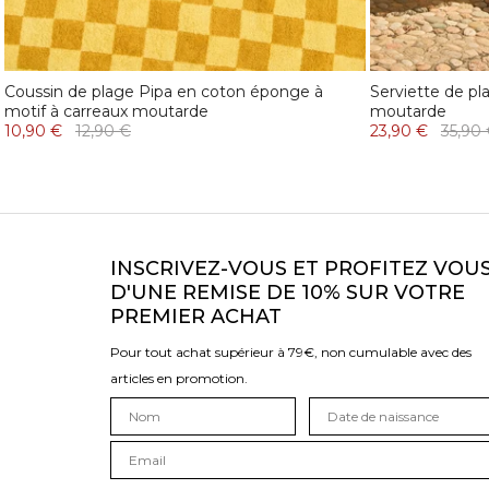
Coussin de plage Pipa en coton éponge à
Serviette de p
motif à carreaux moutarde
moutarde
10,90 €
12,90 €
23,90 €
35,90
INSCRIVEZ-VOUS ET PROFITEZ VOU
D'UNE REMISE DE 10% SUR VOTRE
PREMIER ACHAT
Pour tout achat supérieur à 79€, non cumulable avec des
articles en promotion.