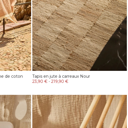
ne de coton
Tapis en jute à carreaux Nour
23,90 €
-
219,90 €