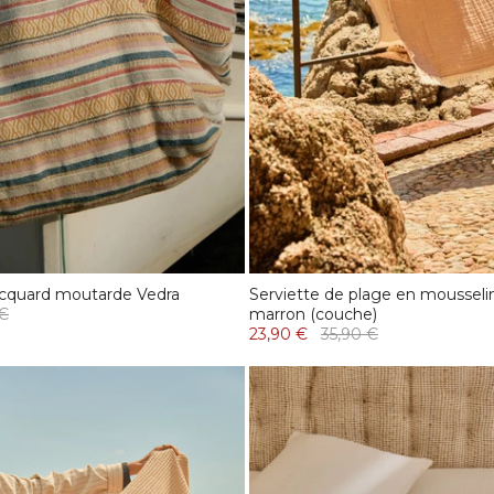
acquard moutarde Vedra
Serviette de plage en mousseli
 €
marron (couche)
23,90 €
35,90 €