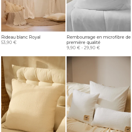
Rideau blanc Royal
Rembourrage en microfibre de
53,90 €
première qualité
9,90 €
-
29,90 €