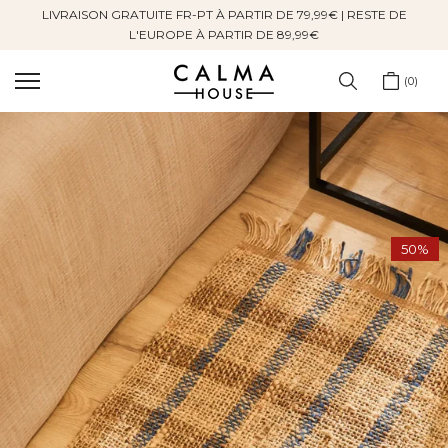
LIVRAISON GRATUITE FR-PT À PARTIR DE 79,99€ | RESTE DE
Sauter
L'EUROPE À PARTIR DE 89,99€
au
contenu
0
50%