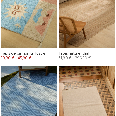
Tapis de camping illustré
Tapis naturel Ural
19,90 €
-
45,90 €
31,90 €
-
296,90 €