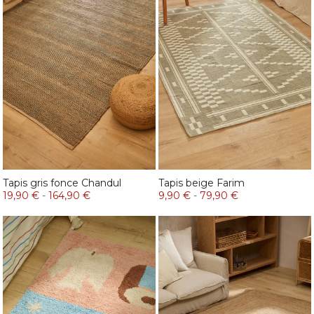
Tapis gris fonce Chandul
Tapis beige Farim
19,90 €
-
164,90 €
9,90 €
-
79,90 €