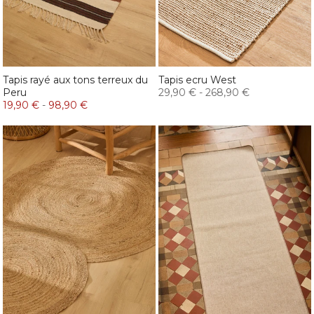
Tapis rayé aux tons terreux du
Tapis ecru West
Peru
29,90 €
-
268,90 €
19,90 €
-
98,90 €