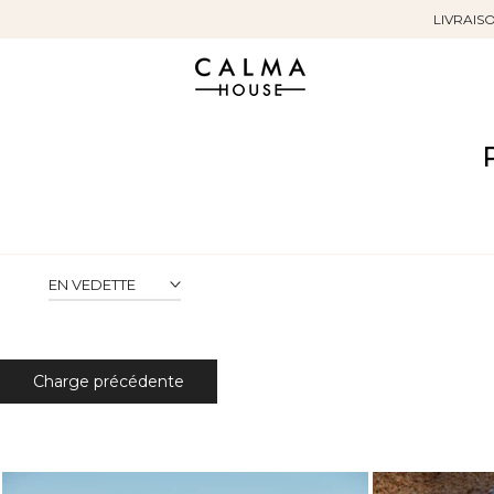
LIVRAISO
Sauter
au
contenu
EN VEDETTE
Charge précédente