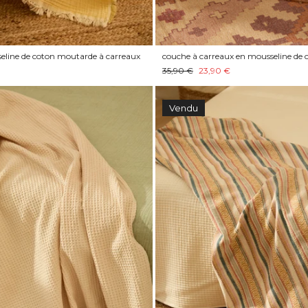
line de coton moutarde à carreaux
couche à carreaux en mousseline de
35,90 €
23,90 €
Vendu