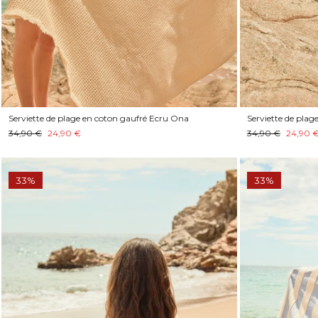
Serviette de plage en coton gaufré Ecru Ona
Serviette de plag
34,90 €
24,90 €
34,90 €
24,90 
33%
33%