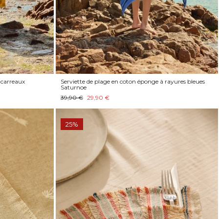
 carreaux
Serviette de plage en coton éponge à rayures bleues
Saturnoe
39,90 €
29,90 €
25%