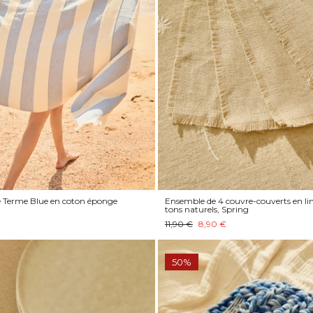
ge Terme Blue en coton éponge
Ensemble de 4 couvre-couverts en lin
tons naturels, Spring
11,90 €
8,90 €
50%