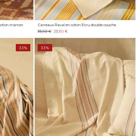
 coton marron
Carreaux Raval en coton Ecru double couche
35,90 €
23,90 €
33%
33%