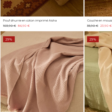
Pouf dhurrie en coton imprimé Aisha
Couche en mousse
103,90 €
86,90 €
35,90 €
23,90 €
29%
29%