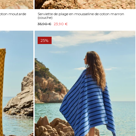
 coton moutarde
Serviette de plage en mousseline de coton marron
(couche)
35,90 €
23,90 €
25%