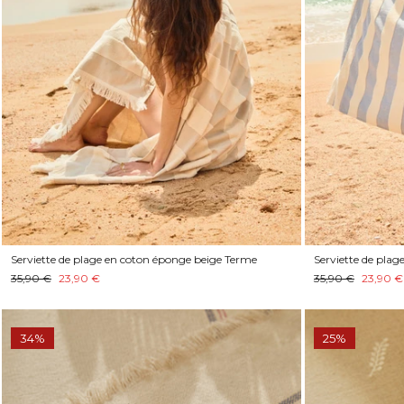
Serviette de plage en coton éponge beige Terme
Serviette de pla
35,90 €
23,90 €
35,90 €
23,90 €
34%
25%