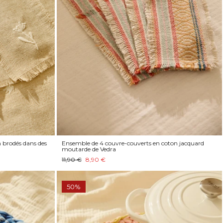
 brodés dans des
Ensemble de 4 couvre-couverts en coton jacquard
moutarde de Vedra
11,90 €
8,90 €
50%