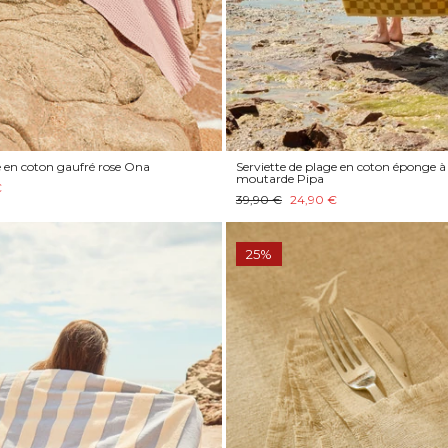
e en coton gaufré rose Ona
Serviette de plage en coton éponge à
moutarde Pipa
€
39,90 €
24,90 €
25%