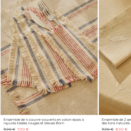
Ensemble de 4 couvre-couverts en coton épais à
Ensemble de 2 ser
rayures tissées rouges et bleues Born
des tons naturels
11,90 €
7,90 €
11,90 €
8,90 €