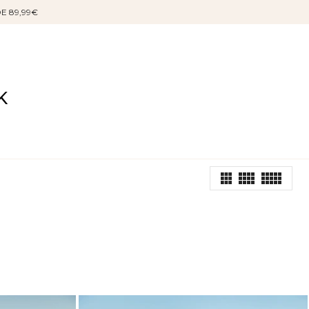
DE 89,99€
K