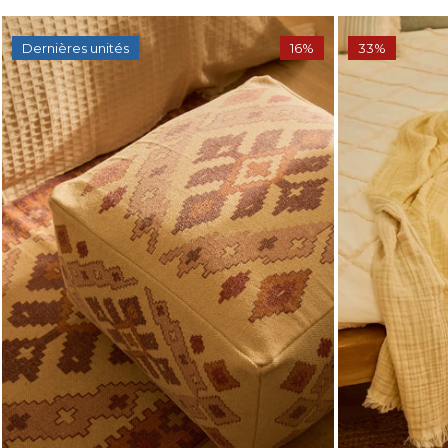
Dernières unités
16%
33%