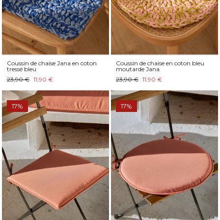
Coussin de chaise Jana en coton
Coussin de chaise en coton bleu
tressé bleu
moutarde Jana
23,90 €
11,90 €
23,90 €
11,90 €
17%
17%