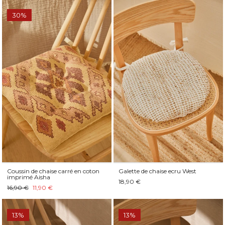
30%
Coussin de chaise carré en coton
Galette de chaise ecru West
imprimé Aisha
18,90 €
16,90 €
11,90 €
13%
13%