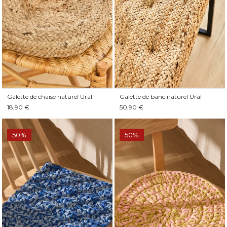
Galette de chaise naturel Ural
Galette de banc naturel Ural
18,90 €
50,90 €
50%
50%