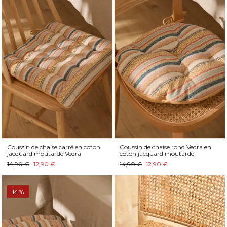
Coussin de chaise carré en coton
Coussin de chaise rond Vedra en
jacquard moutarde Vedra
coton jacquard moutarde
14,90 €
12,90 €
14,90 €
12,90 €
14%