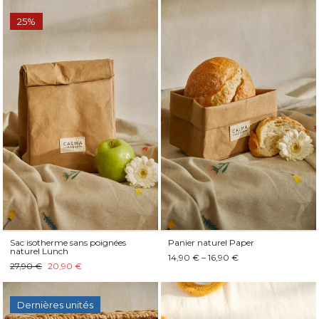
25%
Sac isotherme sans poignées
Panier naturel Paper
naturel Lunch
14,90 € – 16,90 €
27,90 €
20,90 €
Dernières unités