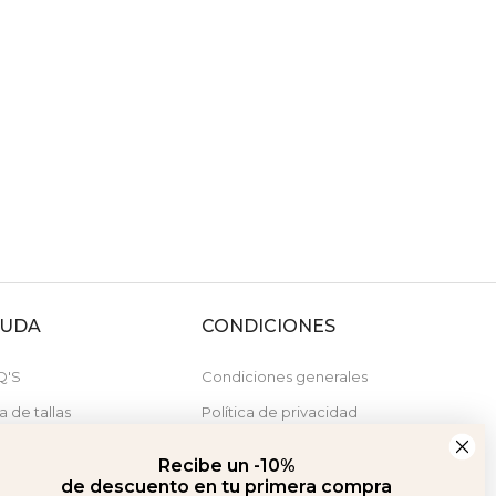
YUDA
CONDICIONES
Q'S
Condiciones generales
a de tallas
Política de privacidad
stras tiendas
Política de cookies
Recibe un -10%
Derecho de desistimiento
de descuento en tu primera compra