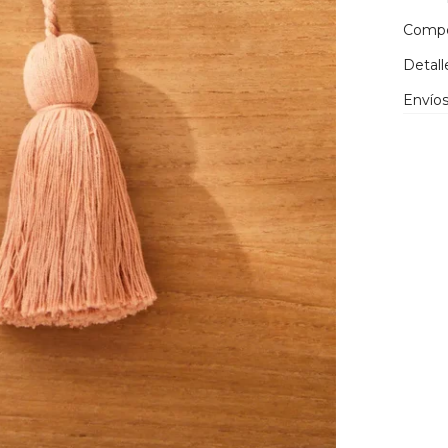
Compo
Detall
Envíos