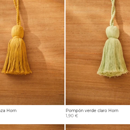
za Horn
Pompón verde claro Horn
1,90 €