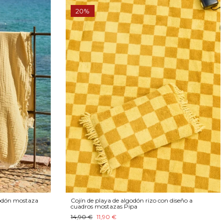
20%
godón mostaza
Cojín de playa de algodón rizo con diseño a
cuadros mostazas Pipa
14,90 €
11,90 €