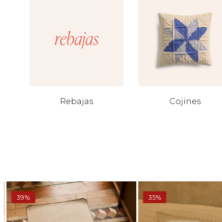
Rebajas
Cojines
39%
35%