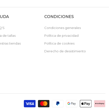
YUDA
CONDICIONES
Q'S
Condiciones generales
a de tallas
Política de privacidad
stras tiendas
Política de cookies
Recibe un -10%
Derecho de desistimiento
de descuento en tu primera compra
Por compras superiores a 79€
No acumulable con artículos rebajados.
Acepto la política de privacidad y comunicaciones