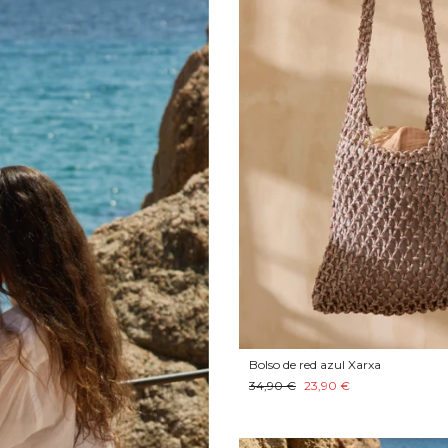
Bolso de red azul Xarxa
34,90 €
23,90 €