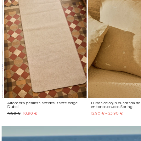
Alfombra pasillera antideslizante beige
Funda de cojín cuadrada de 
Dubai
en tonos crudos Spring
17,90 €
10,90 €
12,90 € – 23,90 €