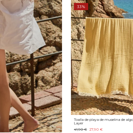
33%
Toalla de playa de muselina de al
Layer
41,90 €
27,90 €