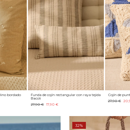
lino bordado
Funda de cojín rectangular con raya tejida
Cojín de punt
Bacoli
27,90 €
20,
27,90 €
17,90 €
32%