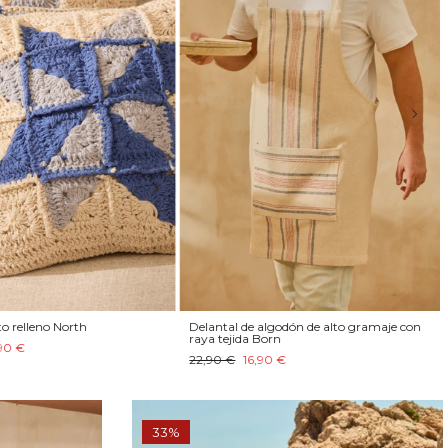
o relleno North
Delantal de algodón de alto gramaje con
raya tejida Born
90 €
22,90 €
16,90 €
33%